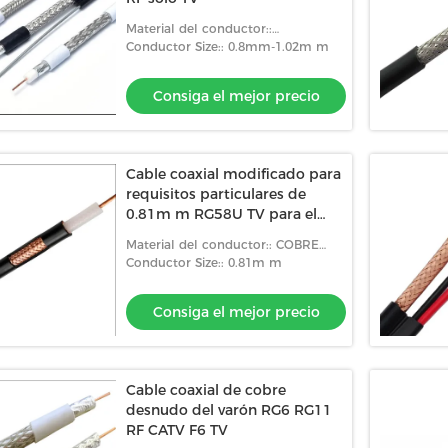
Material del conductor::
CCA/CCS/CU
Conductor Size:: 0.8mm-1.02m m
Consiga el mejor precio
Cable coaxial modificado para
requisitos particulares de
0.81m m RG58U TV para el
sistema de la antena
Material del conductor:: COBRE
DESNUDO DEL 100%
Conductor Size:: 0.81m m
Consiga el mejor precio
Cable coaxial de cobre
desnudo del varón RG6 RG11
RF CATV F6 TV