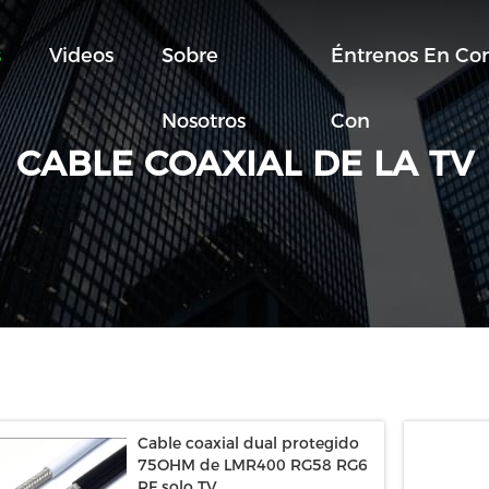
s
Videos
Sobre
Éntrenos En Co
Nosotros
Con
CABLE COAXIAL DE LA TV
Cable coaxial dual protegido
75OHM de LMR400 RG58 RG6
RF solo TV