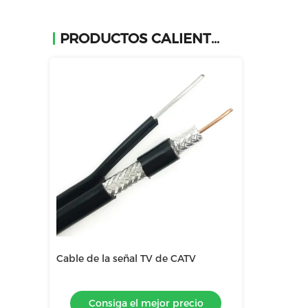
PRODUCTOS CALIENTES
CATV
Cable coaxial de RG58U TV
Cable de la se
recio
Consiga el mejor precio
Consiga 