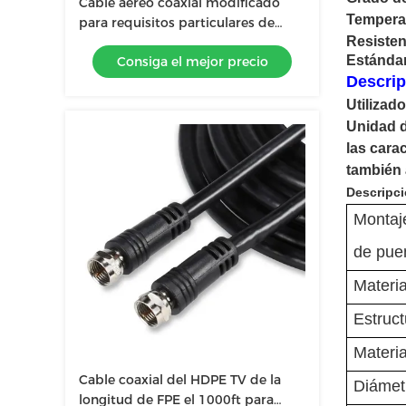
Cable aéreo coaxial modificado
Temperat
para requisitos particulares de
Resisten
RG58 RG59 RG6 para la
Estándar
Consiga el mejor precio
telecomunicación
Descrip
Utilizad
Unidad d
las cara
también 
Descripc
Montaje
de puen
Materia
Estruct
Materia
Cable coaxial del HDPE TV de la
Diámetr
longitud de FPE el 1000ft para