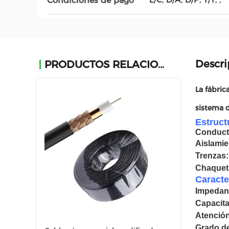
Condiciones de pago
Descri
PRODUCTOS RELACIONADOS
La fábric
sistema d
Estruct
Conduct
Aislamie
Trenzas
Chaqueta
Caracte
Impedan
Capacit
Atenció
Grado de