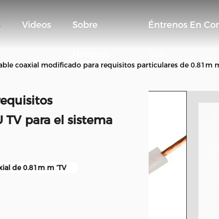
s
Videos
Sobre
Éntrenos En Co
Nosotros
Con
able coaxial modificado para requisitos particulares de 0.81m 
equisitos
 TV para el sistema
xial de 0.81m m ‘TV