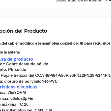
Capacidad de la fuente
pción del Producto
a del cable modificó a la asamblea coaxial del Rf para requisit
e la antena
ura de producto
or: Cobre desnudo sólido
nto:
PE sólido
: Hoja
+ trenzas del CCA 48P/64P/80P/96P/112P/128P/144P/
: cloruro de polivinilo
/FR-PVC
rísticas eléctricas
cia:
75
±
3OHM
ancia:
66
±
los3pF/m
n máxima:
°C
20
 la inflamabilidad: CMX, CM