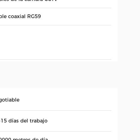
ble coaxial RG59
gotiable
15 días del trabajo
0000 metros de día