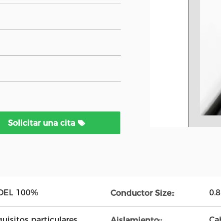
Solicitar una cita
DEL 100%
0.
Conductor Size::
uisitos particulares
Ca
Aislamiento::