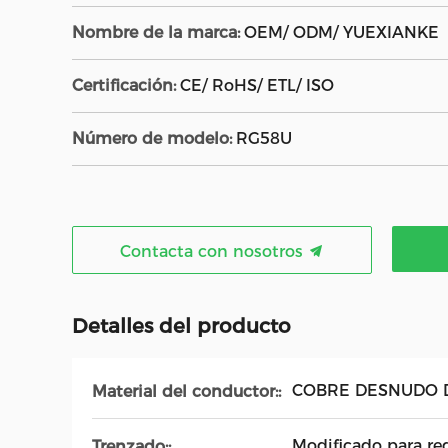
Nombre de la marca:
OEM/ ODM/ YUEXIANKE
Certificación:
CE/ RoHS/ ETL/ ISO
Número de modelo:
RG58U
Contacta con nosotros
Detalles del producto
COBRE DESNUDO 
Material del conductor::
Modificado para req
Trenzado::