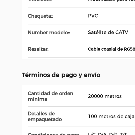
PVC
Chaqueta::
Satélite de CATV
Number modelo::
Resaltar:
Cable coaxial de RG5
Términos de pago y envío
Cantidad de orden
20000 metros
mínima
Detalles de
100 metros de caja
empaquetado
L/C, D/A, D/P, T/T, ,