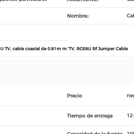
Ca
Nombre::
,
,
8U TV
cable coaxial de 0.81m m ‘TV
RG58U Rf Jumper Cable
ne
Precio
12-
Tiempo de entrega
10