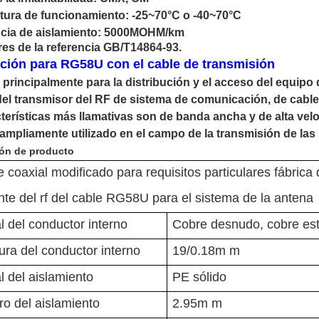
ura de funcionamiento: -25~70°C o -40~70°C
cia de
aislamiento: 5000
MOHM/km
es de la referencia GB/T14864-93.
ción para RG58U con el cable de transmisión
o principalmente para la distribución y el acceso del equipo
el transmisor del RF de sistema de comunicación, de cabl
cterísticas más llamativas son de banda ancha y de alta vel
ampliamente utilizado en el campo de la transmisión de las
ión de producto
 coaxial modificado para requisitos particulares fábrica 
te del rf del cable RG58U para el sistema de la antena
l del conductor interno
Cobre desnudo, cobre es
ura del conductor interno
19/0.18m m
l del aislamiento
PE sólido
o del aislamiento
2.95m m