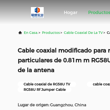
Hogar
Producto
En Casa.
>
Productos
>
Cable Coaxial De La TV
>
C
Cable coaxial modificado para r
particulares de 0.81m m RG58U
de la antena
Cable coaxial de RG58U TV
cable coa
RG58U Rf Jumper Cable
Lugar de origen:
Guangzhou, China