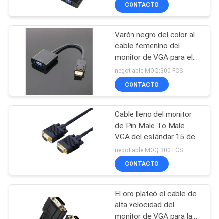
monitor de VGA
LA
CONTACTO
FÁBRICA
Varón negro del color al
35
cable femenino del
CONTROL
monitor de VGA para el
Cable de lan CAT6
DE
ordenador de la PC
negotiable MOQ:300 PCS
CALIDAD
CONTACTO
Cable lleno del monitor
ÉNTRENOS
de Pin Male To Male
EN
VGA del estándar 15 de
40
HD 1080P, VGA al cable
CONTACTO
negotiable MOQ:300 PCS
de VGA
El gabinete del
CONTACTO
CON
servidor de red
El oro plateó el cable de
NOTICIAS
alta velocidad del
monitor de VGA para la