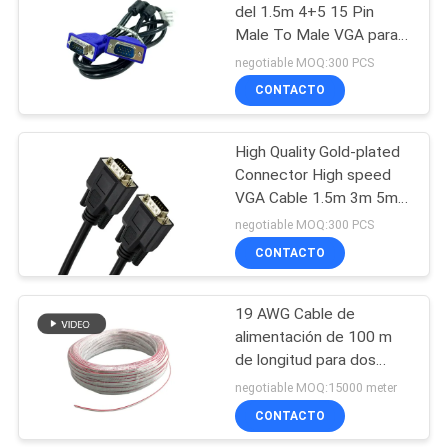
del 1.5m 4+5 15 Pin
Male To Male VGA para
25
la PC de PSP
negotiable MOQ:300 PCS
Cordón de remiendo
CONTACTO
CAT6
High Quality Gold-plated
Connector High speed
VGA Cable 1.5m 3m 5m
10m for computer
negotiable MOQ:300 PCS
projector monitor screen
CONTACTO
27
Asamblea de cable
19 AWG Cable de
alimentación de 100 m
de la red
de longitud para dos
cables de monitoreo LED
negotiable MOQ:15000 meter
CONTACTO