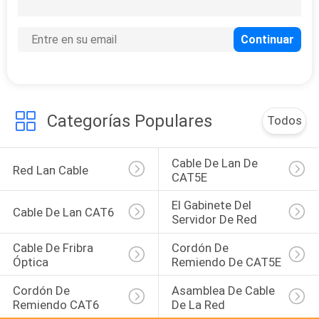
8
CABLE LAN CAT7
Categorías Populares
Todos
Cable De Lan De 
8
Red Lan Cable
CAT5E
CABLE LAN CAT8
El Gabinete Del 
Cable De Lan CAT6
Servidor De Red
Cable De Fribra 
Cordón De 
Óptica
Remiendo De CAT5E
Cordón De 
Asamblea De Cable 
Remiendo CAT6
De La Red
5