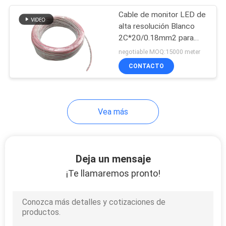
Cable de monitor LED de
35
alta resolución Blanco
Cordón de remiendo
2C*20/0.18mm2 para
una representación visual
negotiable MOQ:15000 meter
de la fibra óptica
clara
CONTACTO
Vea más
17
Cat6A LAN Cable
Deja un mensaje
¡Te llamaremos pronto!