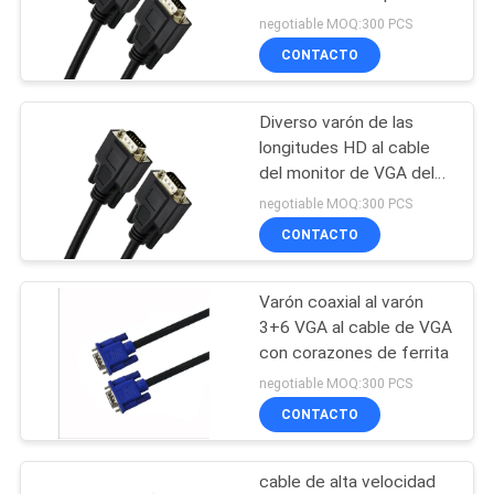
pantalla de monitor del
CASOS
negotiable MOQ:300 PCS
proyector
CONTACTO
57
MAPA
cable de fribra
Diverso varón de las
DEL
longitudes HD al cable
óptica
SITIO
del monitor de VGA del
varón, cable del
negotiable MOQ:300 PCS
remiendo de VGA
CONTACTO
POLÍTICA
DE
Varón coaxial al varón
23
PRIVACIDAD
3+6 VGA al cable de VGA
Cordón de remiendo
con corazones de ferrita
negotiable MOQ:300 PCS
de CAT5E
CONTACTO
cable de alta velocidad