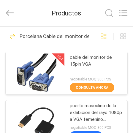
Jingchang
Cable
Industry
Productos
Co.,
Ltd. .
All
Rights
HOGAR
Reserved.
95
Porcelana Cable del monitor de VGA
Red Lan Cable
PRODUCTOS
HOT
cable del monitor de
15pin VGA
VIDEOS
negotiable MOQ:300 PCS
SOBRE
CONSULTA AHORA
38
NOSOTROS
Cable de Lan de
puerto masculino de la
exhibición del rayo 1080p
VIAJE
CAT5E
a VGA femenino
DE
Displayport al cable del
negotiable MOQ:300 PCS