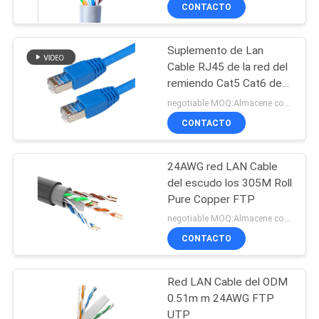
LA
CONTACTO
FÁBRICA
Suplemento de Lan
Cable RJ45 de la red del
CONTROL
remiendo Cat5 Cat6 de
DE
Ethernet 24AWG
negotiable MOQ:Almacene como petición del cliente, tipo modificado para requisitos particulares 30000meters.
CALIDAD
CONTACTO
24AWG red LAN Cable
ÉNTRENOS
del escudo los 305M Roll
EN
Pure Copper FTP
CONTACTO
negotiable MOQ:Almacene como petición del cliente, tipo modificado para requisitos particulares 30000meter.
CONTACTO
CON
Red LAN Cable del ODM
NOTICIAS
0.51m m 24AWG FTP
UTP