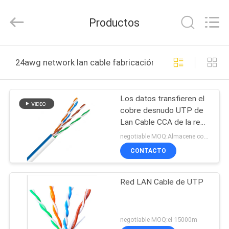
Jingchang
Cable
Industry
Productos
Co.,
Ltd. .
All
Rights
HOGAR
Reserved.
24awg network lan cable fabricación en línea
PRODUCTOS
Los datos transfieren el
cobre desnudo UTP de
VIDEOS
Lan Cable CCA de la red
24AWG
negotiable MOQ:Almacene como petición del cliente, tipo modificado para requisitos particulares 30000meter.
SOBRE
CONTACTO
NOSOTROS
Red LAN Cable de UTP
VIAJE
DE
negotiable MOQ:el 15000m