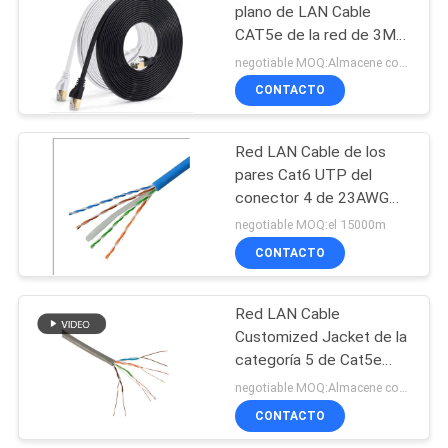
plano de LAN Cable
CAT5e de la red de 3M
UTP
negotiable MOQ:Almacene como petición del cliente, tipo modificado para requisitos particulares 3000 metros.
CONTACTO
Red LAN Cable de los
pares Cat6 UTP del
conector 4 de 23AWG
Rj45
negotiable MOQ:el 15000m
CONTACTO
Red LAN Cable
Customized Jacket de la
categoría 5 de Cat5e
U/UTP los 0.5m
negotiable MOQ:Almacene como petición del cliente, tipo modificado para requisitos particulares 30000meter.
CONTACTO