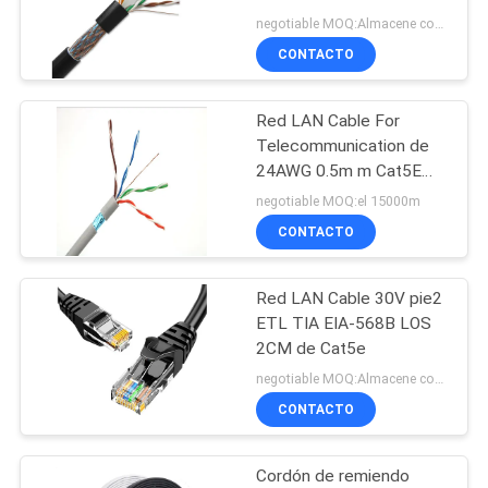
CASOS
negotiable MOQ:Almacene como petición del cliente, tipo modificado para requisitos particulares 30000meter.
CONTACTO
MAPA
Red LAN Cable For
DEL
Telecommunication de
SITIO
24AWG 0.5m m Cat5E
CAT6
negotiable MOQ:el 15000m
CONTACTO
POLÍTICA
DE
Red LAN Cable 30V pie2
PRIVACIDAD
ETL TIA EIA-568B LOS
2CM de Cat5e
negotiable MOQ:Almacene como petición del cliente, tipo modificado para requisitos particulares 3000 metros.
CONTACTO
Cordón de remiendo