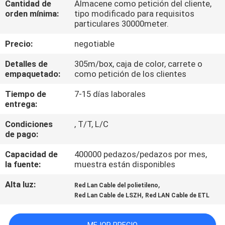
Cantidad de
Almacene como petición del cliente,
LA
orden mínima:
tipo modificado para requisitos
FÁBRICA
particulares 30000meter.
Precio:
negotiable
CONTROL
Detalles de
305m/box, caja de color, carrete o
DE
empaquetado:
como petición de los clientes
CALIDAD
Tiempo de
7-15 días laborales
entrega:
ÉNTRENOS
Condiciones
, T/T, L/C
de pago:
EN
CONTACTO
Capacidad de
400000 pedazos/pedazos por mes,
la fuente:
muestra están disponibles
CON
Alta luz:
,
Red Lan Cable del polietileno
,
Red Lan Cable de LSZH
Red LAN Cable de ETL
NOTICIAS