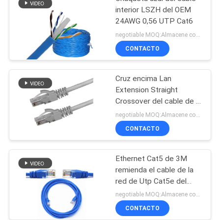
interior LSZH del OEM
24AWG 0,56 UTP Cat6
negotiable MOQ:Almacene como petición del cliente, tipo modificado para requisitos particulares 30000meter.
CONTACTO
Cruz encima Lan
Extension Straight
Crossover del cable de la
red de UTP Cat5e del
negotiable MOQ:Almacene como petición del cliente, tipo modificado para requisitos particulares 30000meters.
enchufe RJ45
CONTACTO
Ethernet Cat5 de 3M
remienda el cable de la
red de Utp Cat5e del
cordón
negotiable MOQ:Almacene como petición del cliente, tipo modificado para requisitos particulares 30000meters.
CONTACTO