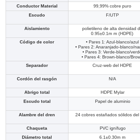
Conductor Material
99,99% cobre puro
Escudo
F/UTP
Aislamiento
polietileno de alta densidad 
0.95±0.1m m (HDPE)
Código de color
• Pares 1: Azul-blanco/azul
• Pares 2: Anaranjado-blanco/na
• Pares 3: Verde-blanco/verd
• Pares 4: Brown-blanco/Bro
Separador
Cruz-web del HDPE
Cordón del rasgón
N/A
Abrigo total
HDPE Mylar
Escudo total
Papel de aluminio
Alambre del dren
24 cobres estañados sólidos de
Chaqueta
PVC ignífugo
Diámetro total
6.1±0.30m m