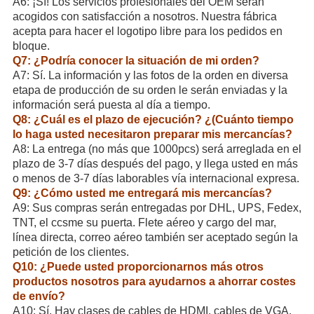
A6: ¡Sí! Los servicios profesionales del OEM serán
acogidos con satisfacción a nosotros. Nuestra fábrica
acepta para hacer el logotipo libre para los pedidos en
bloque.
Q7: ¿Podría conocer la situación de mi orden?
A7: Sí. La información y las fotos de la orden en diversa
etapa de producción de su orden le serán enviadas y la
información será puesta al día a tiempo.
Q8: ¿Cuál es el plazo de ejecución? ¿(Cuánto tiempo
lo haga usted necesitaron preparar mis mercancías?
A8: La entrega (no más que 1000pcs) será arreglada en el
plazo de 3-7 días después del pago, y llega usted en más
o menos de 3-7 días laborables vía internacional expresa.
Q9: ¿Cómo usted me entregará mis mercancías?
A9: Sus compras serán entregadas por DHL, UPS, Fedex,
TNT, el ccsme su puerta. Flete aéreo y cargo del mar,
línea directa, correo aéreo también ser aceptado según la
petición de los clientes.
Q10: ¿Puede usted proporcionarnos más otros
productos nosotros para ayudarnos a ahorrar costes
de envío?
A10: Sí. Hay clases de cables de HDMI, cables de VGA,