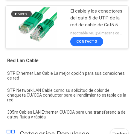
El cable y los conectores
del gato 5 de UTP de la
red de cable de Cat5 5e
6 remiendan el cable en
negotiable MOQ:Almacene como petición del cliente, tipo modificado para requisitos particulares 30000meters.
establecimiento de una
CONTACTO
red
Red Lan Cable
STP Ethernet Lan Cable La mejor opción para sus conexiones
de red
STP Network LAN Cable como su solicitud de color de
chaqueta CU/CCA conductor para el rendimiento estable de la
red
305m Cables LAN Ethernet CU/CCA para una transferencia de
datos fluida y rápida
Categorías Populares
Todos