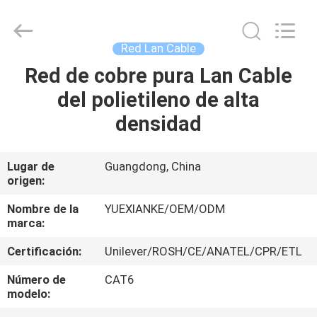
Jingchang
Cable
Industry
Co.,
Ltd. .
Red Lan Cable
All
Rights
Red de cobre pura Lan Cable
HOGAR
Reserved.
del polietileno de alta
PRODUCTOS
densidad
VIDEOS
Lugar de
Guangdong, China
origen:
SOBRE
Nombre de la
YUEXIANKE/OEM/ODM
marca:
NOSOTROS
Certificación:
Unilever/ROSH/CE/ANATEL/CPR/ETL
VIAJE
Número de
CAT6
modelo:
DE