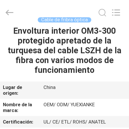
Jingchang
Cable
Industry
Co.,
Ltd. .
Cable de fribra óptica
All
Rights
Envoltura interior OM3-300
HOGAR
Reserved.
protegido apretado de la
PRODUCTOS
turquesa del cable LSZH de la
fibra con varios modos de
VIDEOS
funcionamiento
SOBRE
Lugar de
China
origen:
NOSOTROS
Nombre de la
OEM/ ODM/ YUEXIANKE
marca:
VIAJE
DE
Certificación:
UL/ CE/ ETL/ ROHS/ ANATEL