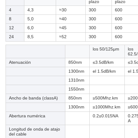
plazo
plazo
4
4,3
≈30
300
600
8
5,0
≈40
300
600
12
6,0
≈45
300
600
24
8,5
≈52
300
600
los 50/125μm
los
62.5
Atenuación
850nm
≤3.5dB/km
≤3.5
1300nm
el 1.5dB/km
el 1
1310nm
1550nm
Ancho de banda (classA)
850nm
≥500Mhz.km
≥200
1300nm
≥1000Mhz.km
≥600
Abertura numérica
0.2±0.015NA
0.27
A
Longitud de onda de atajo
del cable