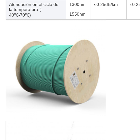
Atenuación en el ciclo de
1300nm
≤0.25dB/km
≤0.2
la temperatura (-
1550nm
40℃-70℃)