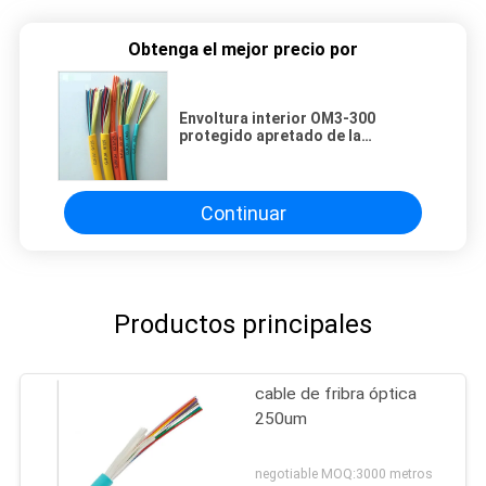
Obtenga el mejor precio por
Envoltura interior OM3-300
protegido apretado de la
turquesa del cable LSZH de la
fibra con varios modos de
funcionamiento
Continuar
Productos principales
cable de fribra óptica
250um
negotiable MOQ:3000 metros