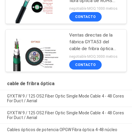
fibra óptica de ROHS
OS2 PE para la antena
negotiable MOQ:1000 metros
del conducto
CONTACTO
Ventas directas de la
fábrica GYTA53 del
cable de fribra óptica
enterrado directo
negotiable MOQ:3000 metros
acorazado al aire libre de
CONTACTO
la base unimodal del
cable de fribra óptica 4-
288
cable de fribra óptica
GYXTW 9 / 125 OS2 Fiber Optic Single Mode Cable 4 - 48 Cores
For Duct / Aerial
GYXTW 9 / 125 OS2 Fiber Optic Single Mode Cable 4 - 48 Cores
For Duct / Aerial
Cables ópticos de potencia OPGW Fibra óptica 4-48 núcleo