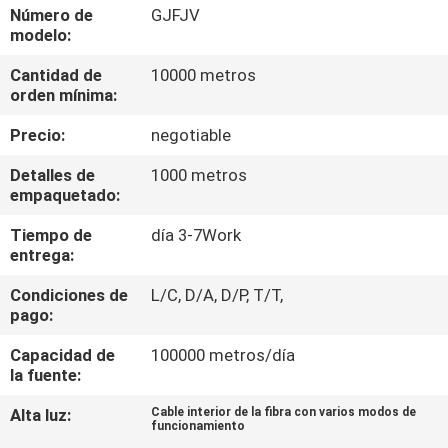
LA
Número de
GJFJV
modelo:
FÁBRICA
Cantidad de
10000 metros
orden mínima:
CONTROL
Precio:
negotiable
DE
CALIDAD
Detalles de
1000 metros
empaquetado:
Tiempo de
día 3-7Work
ÉNTRENOS
entrega:
EN
Condiciones de
L/C, D/A, D/P, T/T,
CONTACTO
pago:
CON
Capacidad de
100000 metros/día
la fuente:
NOTICIAS
Alta luz:
Cable interior de la fibra con varios modos de
funcionamiento
,