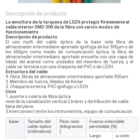
Descripción de producto
La envoltura de la turquesa de LSZH protegió firmemente el
cable interior OM3-300 de la fibra con varios modos de
funcionamiento
Descripción de producto
El uso multi del cable óptico de la base sola fibra de
almacenador intermediario apretado ignífuga de los 900μm o de
los 600μm como medio de comunicación óptica, la fibra de
almacenador intermediario apretado envuelta con una capa de
hilado del aramid como unidades del miembro de fuerza, y el
cable se termina con una chaqueta del PVC o de LSZH.
Estructura del cable
1.
Fibra: fibras de almacenador intermediario apretado 900um
2. Miembro de fuerza: Hilados de Kevlar
3. Chaqueta externa: PVC ignífugo o LSZH
Usos
1. puente o coleta de fibra óptica
nivel de la canalización vertical 2.Indoor y distribución de cable
llana del pleno
3.Interconnect entre los instrumentos, equipo de comunicación
base
Tamaño del
Peso neto
Fuerza extensible
cable óptico
(kilogramos
permisible (N)
(milímetros)
)
Largo
a corto