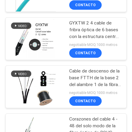
CONTACTO
GYXTW 2 4 cable de
fribra óptica de 6 bases
con la estructura central
del tubo
negotiable MOQ:1000 metros
CONTACTO
Cable de descenso de la
base FTTH de la base 2
del alambre 1 de la fibra
óptica G657
negotiable MOQ:1000 metros
CONTACTO
Corazones del cable 4 -
48 del solo modo de la