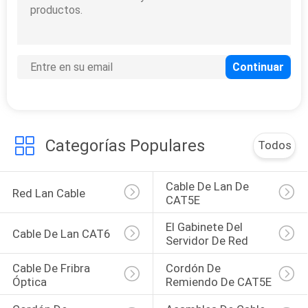
CASOS
MAPA
DEL
SITIO
Categorías Populares
Todos
POLÍTICA
DE
Cable De Lan De 
Red Lan Cable
PRIVACIDAD
CAT5E
El Gabinete Del 
Cable De Lan CAT6
Servidor De Red
Cable De Fribra 
Cordón De 
Óptica
Remiendo De CAT5E