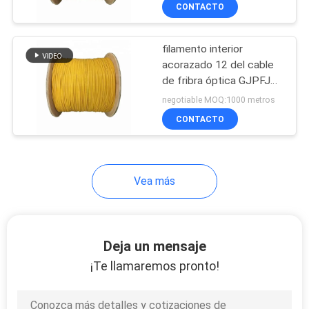
LA
CONTACTO
FÁBRICA
filamento interior
acorazado 12 del cable
CONTROL
de fribra óptica GJPFJH
DE
6B6 0.9m m de la UL
negotiable MOQ:1000 metros
24cores
CALIDAD
CONTACTO
ÉNTRENOS
Vea más
EN
CONTACTO
CON
Deja un mensaje
¡Te llamaremos pronto!
NOTICIAS