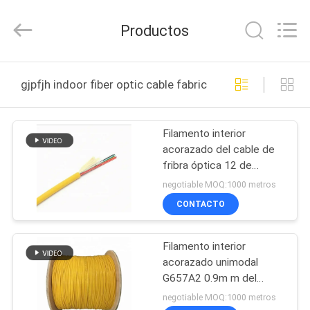
Jingchang
Cable
Industry
Productos
Co.,
Ltd. .
All
Rights
HOGAR
Reserved.
gjpfjh indoor fiber optic cable fabricación en línea
PRODUCTOS
Filamento interior
acorazado del cable de
VIDEOS
fribra óptica 12 de
GJPFJH 6B6 0.9m m
negotiable MOQ:1000 metros
SOBRE
CONTACTO
NOSOTROS
Filamento interior
acorazado unimodal
VIAJE
G657A2 0.9m m del
DE
cable de fribra óptica 12
negotiable MOQ:1000 metros