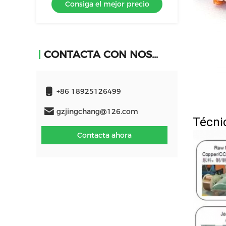
Consiga el mejor precio
CONTACTA CON NOSOTROS
+86 18925126499
gzjingchang@126.com
Técni
Contacta ahora