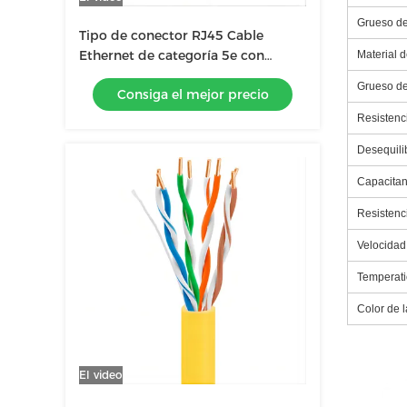
Grueso de
Tipo de conector RJ45 Cable
Ethernet de categoría 5e con
Material 
material de chaqueta de PVC
Grueso de
Consiga el mejor precio
Resistenc
Desequilib
Capacitan
Resistenc
Velocidad
Temperati
Color de 
El video