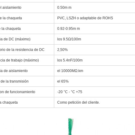
l aislamiento
0.50m m
de la chaqueta
PVC, LSZH o adaptable de ROHS
 la chaqueta
0.92-0.95m m
ia de DC (máximo)
los 9.5Ω/100m
rio de la resistencia de DC
2,50%
cia de trabajo (máximo)
los 5.4nF/100m
ia de aislamiento
el 10000MΩ.km
 de la transmisión
el 65%
on de funcionamiento
-20 °C - °C +75
la chaqueta
Como petición del cliente.