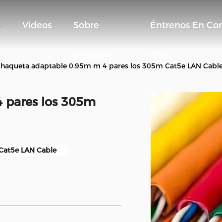
s
Videos
Sobre
Éntrenos En Co
Nosotros
Con
haqueta adaptable 0.95m m 4 pares los 305m Cat5e LAN Cabl
 pares los 305m
Cat5e LAN Cable