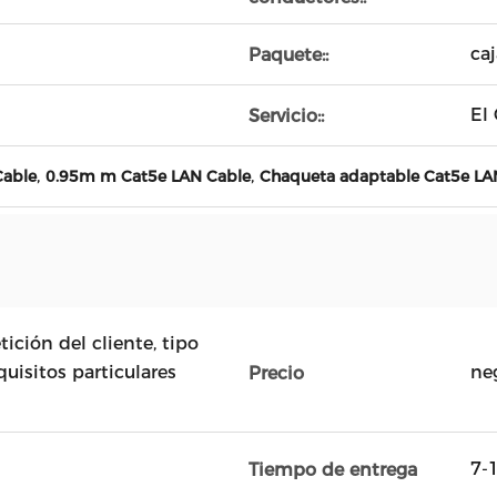
ca
Paquete::
El
Servicio::
,
,
Cable
0.95m m Cat5e LAN Cable
Chaqueta adaptable Cat5e LA
ción del cliente, tipo
uisitos particulares
ne
Precio
7-1
Tiempo de entrega