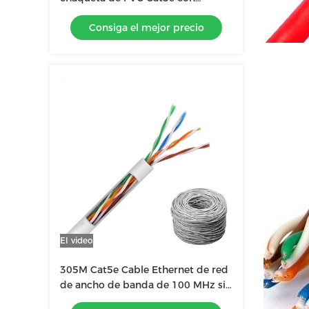
material de conductor CCA de
Consiga el mejor precio
cobre
El video
305M Cat5e Cable Ethernet de red
de ancho de banda de 100 MHz sin
blindaje