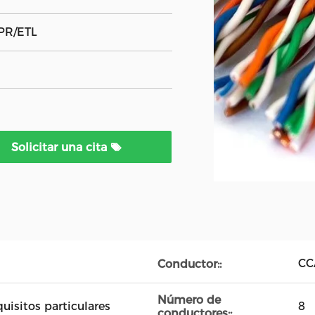
PR/ETL
Solicitar una cita
CC
Conductor::
Número de
uisitos particulares
8
conductores::