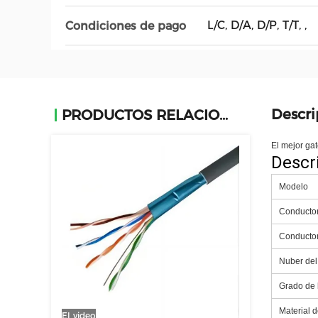
L/C, D/A, D/P, T/T, ,
Condiciones de pago
Descri
PRODUCTOS RELACIONADOS
El mejor gat
Descr
Modelo
Conductor
Conductor
Nuber del
Grado de l
Material 
El video