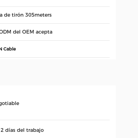
ja de tirón 305meters
 ODM del OEM acepta
N Cable
gotiable
2 días del trabajo