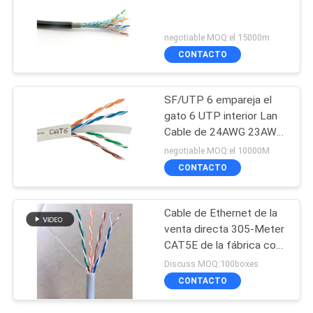
negotiable MOQ:el 15000m
CONTACTO
SF/UTP 6 empareja el
gato 6 UTP interior Lan
Cable de 24AWG 23AWG
Cat5e
negotiable MOQ:el 10000M
CONTACTO
Cable de Ethernet de la
venta directa 305-Meter
CAT5E de la fábrica con
los conductores de
Discuss MOQ:100boxes
cobre desnudos
CONTACTO