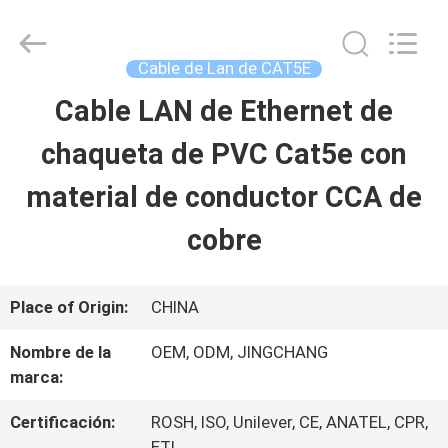
Guangdong
Jingchang
Cable
Industry
Cable de Lan de CAT5E
Co.,
Ltd. .
Cable LAN de Ethernet de
HOGAR
All
Rights
Reserved.
chaqueta de PVC Cat5e con
PRODUCTOS
material de conductor CCA de
cobre
VIDEOS
Place of Origin:
CHINA
SOBRE
Nombre de la
OEM, ODM, JINGCHANG
NOSOTROS
marca:
Certificación:
ROSH, ISO, Unilever, CE, ANATEL, CPR,
VIAJE
ETL