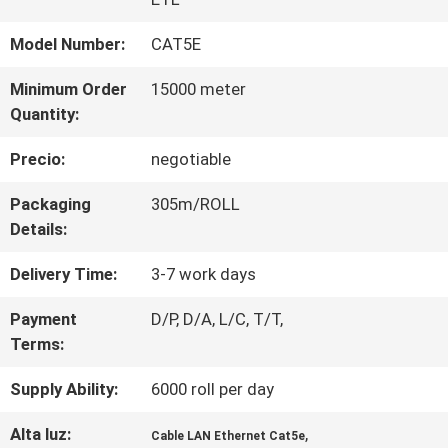
DE
Model Number:
CAT5E
LA
Minimum Order
15000 meter
Quantity:
FÁBRICA
Precio:
negotiable
CONTROL
Packaging
305m/ROLL
Details:
DE
Delivery Time:
3-7 work days
CALIDAD
Payment
D/P, D/A, L/C, T/T,
Terms:
ÉNTRENOS
Supply Ability:
6000 roll per day
EN
Alta luz:
,
CONTACTO
Cable LAN Ethernet Cat5e