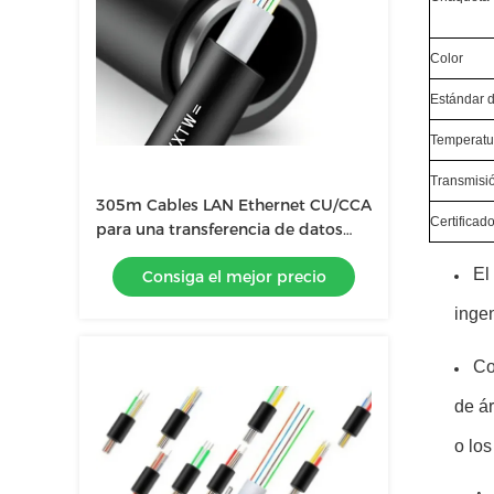
Color
Estándar d
Temperatur
Transmisi
305m Cables LAN Ethernet CU/CCA
Certificad
para una transferencia de datos
fluida y rápida
El
Consiga el mejor precio
ingen
Co
de ár
o los