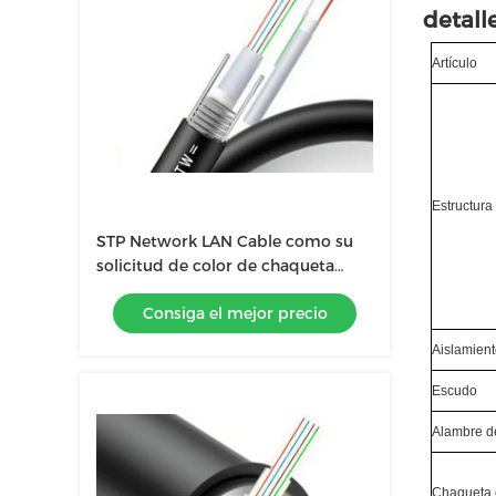
detall
Artículo
Estructura
STP Network LAN Cable como su
solicitud de color de chaqueta
CU/CCA conductor para el
Consiga el mejor precio
rendimiento estable de la red
Aislamien
Escudo
Alambre d
Chaqueta 