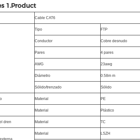
es 1.Product
Cable CAT6
Tipo
FTP
Conductor
Cobre desnudo
Pares
4 pares
AWG
23awg
Diámetro
0.58m m
Sólido/trenzado
Sólido
to
Material
PE
Material
Plástico
el dren
Material
TC
Material
LSZH
externa