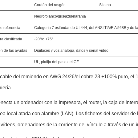
Cordón del rasgón
Sí o no
Negro/blanco/gris/azul/naranja
e referencia
Categoría 7 estándar de UL444, del ANSI TIA/EIA 568B y de 
a clasificada
-20°to +75°
ón de las ayudas
Digitaces y voz análoga, datos y señal video
o
UL, platija del paso del CE
 cable del remiendo en AWG 24/26/el cobre 28 +100% puro, el 10
iería
necta un ordenador con la impresora, el router, la caja de inter
ea local atada con alambre (LAN). Los ficheros del servidor de l
 vídeos, ordenadores de la corriente del vínculo a través de un 