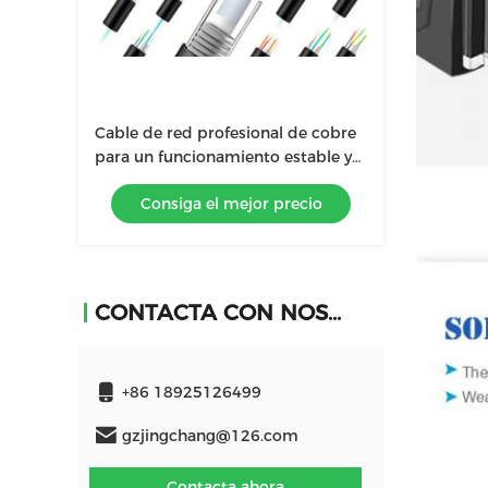
Cable de red profesional de cobre
para un funcionamiento estable y
consistente a temperaturas de
Consiga el mejor precio
20°C a 60°C
CONTACTA CON NOSOTROS
+86 18925126499
gzjingchang@126.com
Contacta ahora