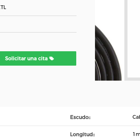
ETL
Solicitar una cita
Ca
Escudo::
1m
Longitud::