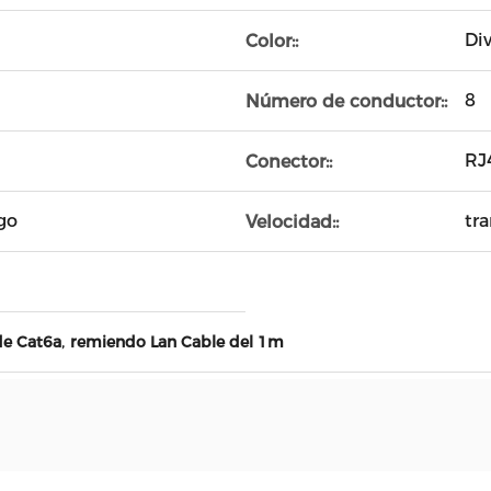
Div
Color::
8
Número de conductor::
RJ
Conector::
go
tr
Velocidad::
,
de Cat6a
remiendo Lan Cable del 1m