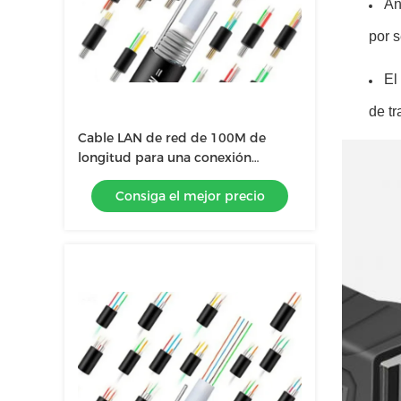
An
por 
El
de t
Cable LAN de red de 100M de
longitud para una conexión
Ethernet fluida, estructura de par
Consiga el mejor precio
trenzado de 4P