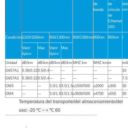
de
de
dob
banda
vínculo
mí
de
Ethernet
10G
Condición
1310/1550nm
850/1300nm
850/1300nm
850nm
850nm
/
Valor
Max
Valor
Max
típico
típico
Unidad
dB/km
dB/km
dB/km
dB/km
MHZ.km
MHZ.km
m
mil
G657A1
0.36/0.22
0.5/0.4
---
---
---
---
---
10
G657A2
0.36/0.22
0.5/0.4
---
---
---
---
---
7,5
OM3
---
---
3.0/1.0
3.5/1.5
≥1500/500
≥2000
≤300
30
OM4
---
---
3.0/1.0
3.5/1.5
≥3500/500
≥4700
≤550
30
Temperatura del transporte/del almacenamiento/del
uso: -20 ℃ ~ + ℃ 60