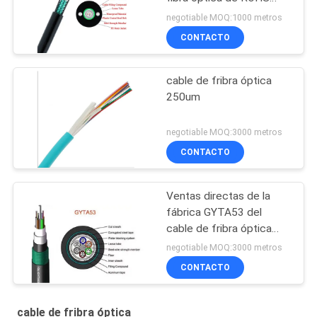
OS2 PE para la antena
negotiable MOQ:1000 metros
del conducto
CONTACTO
cable de fribra óptica
250um
negotiable MOQ:3000 metros
CONTACTO
Ventas directas de la
fábrica GYTA53 del
cable de fribra óptica
enterrado directo
negotiable MOQ:3000 metros
acorazado al aire libre de
CONTACTO
la base unimodal del
cable de fribra óptica 4-
288
cable de fribra óptica