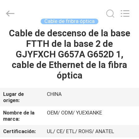
Jingchang
Cable
Industry
Co.,
Ltd. .
Cable de fribra óptica
All
Rights
Cable de descenso de la base
HOGAR
Reserved.
FTTH de la base 2 de
PRODUCTOS
GJYFXCH G657A G652D 1,
cable de Ethernet de la fibra
VIDEOS
óptica
SOBRE
Lugar de
CHINA
origen:
NOSOTROS
Nombre de la
OEM/ ODM/ YUEXIANKE
marca:
VIAJE
DE
Certificación:
UL/ CE/ ETL/ ROHS/ ANATEL