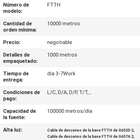
LA
Número de
FTTH
modelo:
FÁBRICA
Cantidad de
10000 metros
orden mínima:
CONTROL
Precio:
negotiable
DE
CALIDAD
Detalles de
1000 metros
empaquetado:
Tiempo de
día 3-7Work
ÉNTRENOS
entrega:
EN
Condiciones de
L/C, D/A, D/P, T/T, ,
CONTACTO
pago:
CON
Capacidad de
100000 metros/día
la fuente:
NOTICIAS
Alta luz:
,
Cable de descenso de la base FTTH de G652D 2
,
Cable de descenso de la base FTTH de G657A 2