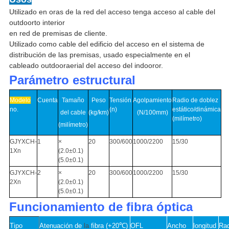
Utilizado en oras de la red del acceso tenga acceso al cable del
outdoorto interior
en red de premisas de cliente.
Utilizado como cable del edificio del acceso en el sistema de
distribución de las premisas, usado especialmente en el
cableado outdooraerial del acceso del indooror.
Parámetro estructural
Modelo
Cuenta
Tamaño
Peso
Tensión
Agolpamiento
Radio de doblez
no.
(n)
estático/dinámica
del cable
(kg/km
)
(N/100mm)
(milímetro)
(
milímetro
)
GJYXCH-
1
×
20
300/600
1000/2200
15/30
1Xn
(2.0±0.1)
(5.0±0.1)
GJYXCH-
2
×
20
300/600
1000/2200
15/30
2Xn
(2.0±0.1)
(5.0±0.1)
Funcionamiento
de fibra óptica
Tipo
Atenuación de
la
fibra
(
+20℃
)
OFL
Ancho
longitud
Rad