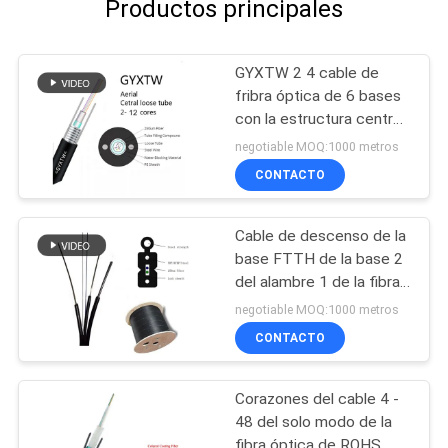
Productos principales
GYXTW 2 4 cable de
fribra óptica de 6 bases
con la estructura central
del tubo
negotiable MOQ:1000 metros
CONTACTO
Cable de descenso de la
base FTTH de la base 2
del alambre 1 de la fibra
óptica G657
negotiable MOQ:1000 metros
CONTACTO
Corazones del cable 4 -
48 del solo modo de la
fibra óptica de ROHS