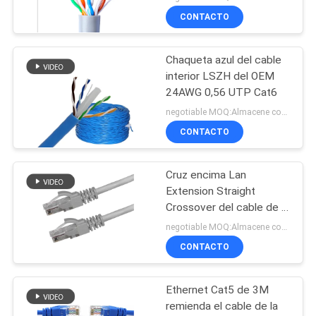
CONTACTO
Chaqueta azul del cable
interior LSZH del OEM
24AWG 0,56 UTP Cat6
negotiable MOQ:Almacene como petición del cliente, tipo modificado para requisitos particulares 30000meter.
CONTACTO
Cruz encima Lan
Extension Straight
Crossover del cable de la
red de UTP Cat5e del
negotiable MOQ:Almacene como petición del cliente, tipo modificado para requisitos particulares 30000meters.
enchufe RJ45
CONTACTO
Ethernet Cat5 de 3M
remienda el cable de la