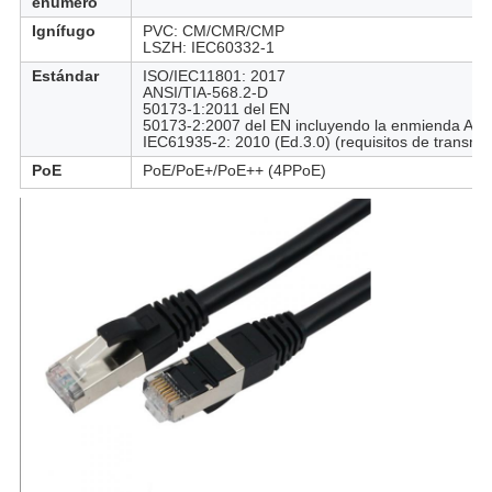
enumeró
Ignífugo
PVC: CM/CMR/CMP
LSZH: IEC60332-1
Estándar
ISO/IEC11801: 2017
ANSI/TIA-568.2-D
50173-1:2011 del EN
50173-2:2007 del EN incluyendo la enmienda A1:
IEC61935-2: 2010 (Ed.3.0) (requisitos de transmis
PoE
PoE/PoE+/PoE++ (4PPoE)