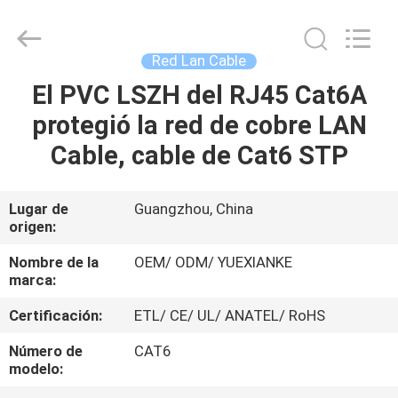
Jingchang
Cable
Industry
Co.,
Ltd. .
Red Lan Cable
All
Rights
El PVC LSZH del RJ45 Cat6A
HOGAR
Reserved.
protegió la red de cobre LAN
PRODUCTOS
Cable, cable de Cat6 STP
VIDEOS
Lugar de
Guangzhou, China
origen:
SOBRE
Nombre de la
OEM/ ODM/ YUEXIANKE
marca:
NOSOTROS
Certificación:
ETL/ CE/ UL/ ANATEL/ RoHS
VIAJE
Número de
CAT6
modelo:
DE