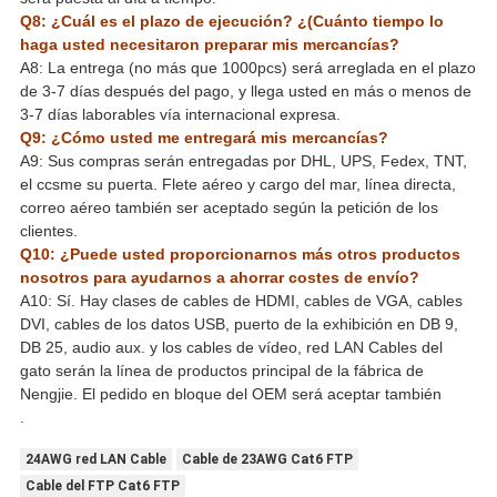
Q8: ¿Cuál es el plazo de ejecución? ¿(Cuánto tiempo lo
haga usted necesitaron preparar mis mercancías?
A8: La entrega (no más que 1000pcs) será arreglada en el plazo
de 3-7 días después del pago, y llega usted en más o menos de
3-7 días laborables vía internacional expresa.
Q9: ¿Cómo usted me entregará mis mercancías?
A9: Sus compras serán entregadas por DHL, UPS, Fedex, TNT,
el ccsme su puerta. Flete aéreo y cargo del mar, línea directa,
correo aéreo también ser aceptado según la petición de los
clientes.
Q10: ¿Puede usted proporcionarnos más otros productos
nosotros para ayudarnos a ahorrar costes de envío?
A10: Sí. Hay clases de cables de HDMI, cables de VGA, cables
DVI, cables de los datos USB, puerto de la exhibición en DB 9,
DB 25, audio aux. y los cables de vídeo, red LAN Cables del
gato serán la línea de productos principal de la fábrica de
Nengjie. El pedido en bloque del OEM será aceptar también
.
24AWG red LAN Cable
Cable de 23AWG Cat6 FTP
Cable del FTP Cat6 FTP