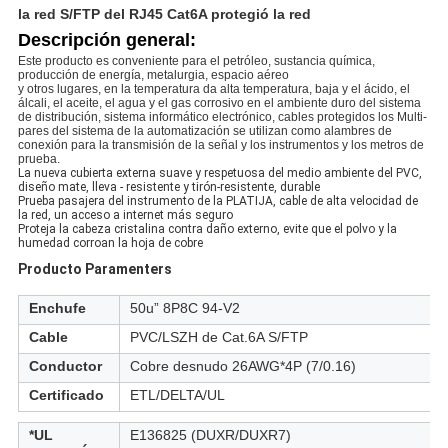
la red S/FTP del RJ45 Cat6A protegió la red
Descripción general:
Este producto es conveniente para el petróleo, sustancia química,
producción de energía, metalurgia, espacio aéreo
y otros lugares, en la temperatura da alta temperatura, baja y el ácido, el
álcali, el aceite, el agua y el gas corrosivo en el ambiente duro del sistema
de distribución, sistema informático electrónico, cables protegidos los
Multi-
pares del sistema de
la
automatización se utilizan como alambres de
conexión para la transmisión de
la
señal y los instrumentos y los metros de
prueba.
La nueva cubierta externa suave y respetuosa del medio ambiente del PVC, 
diseño mate, lleva - resistente y tirón-resistente, durable
Prueba pasajera del instrumento de la PLATIJA, cable de alta velocidad de 
la red, un acceso a internet más seguro
Proteja la cabeza cristalina contra daño externo, evite que el polvo y la 
humedad corroan la hoja de cobre
Producto Paramenters
Enchufe
50u” 8P8C 94-V2
Cable
PVC/LSZH de Cat.6A S/FTP
Conductor
Cobre desnudo 26AWG*4P (7/0.16)
Certificado
ETL/DELTA/UL
*UL
E136825 (DUXR/DUXR7)