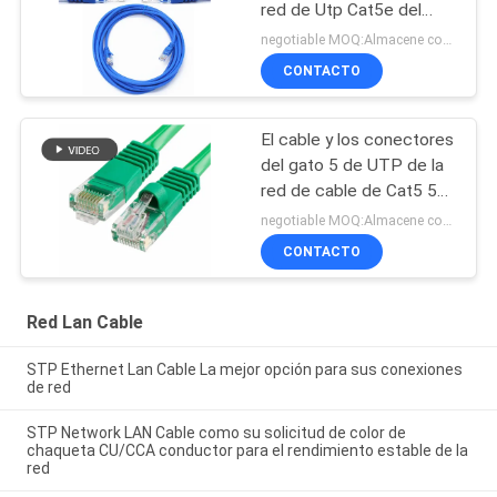
red de Utp Cat5e del
cordón
negotiable MOQ:Almacene como petición del cliente, tipo modificado para requisitos particulares 30000meters.
CONTACTO
El cable y los conectores
del gato 5 de UTP de la
red de cable de Cat5 5e
6 remiendan el cable en
negotiable MOQ:Almacene como petición del cliente, tipo modificado para requisitos particulares 30000meters.
establecimiento de una
CONTACTO
red
Red Lan Cable
STP Ethernet Lan Cable La mejor opción para sus conexiones
de red
STP Network LAN Cable como su solicitud de color de
chaqueta CU/CCA conductor para el rendimiento estable de la
red