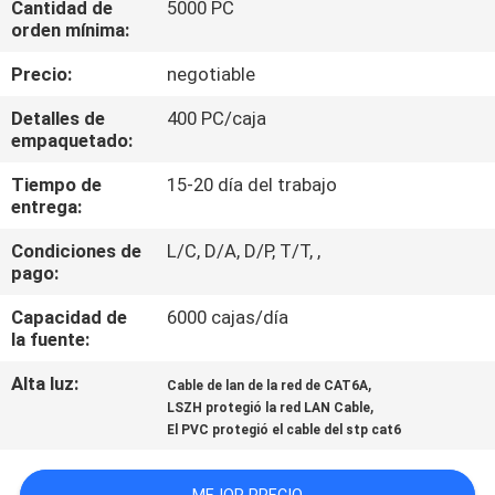
Cantidad de
5000 PC
LA
orden mínima:
FÁBRICA
Precio:
negotiable
CONTROL
Detalles de
400 PC/caja
empaquetado:
DE
Tiempo de
15-20 día del trabajo
CALIDAD
entrega:
Condiciones de
L/C, D/A, D/P, T/T, ,
ÉNTRENOS
pago:
EN
Capacidad de
6000 cajas/día
CONTACTO
la fuente:
CON
Alta luz:
,
Cable de lan de la red de CAT6A
,
LSZH protegió la red LAN Cable
El PVC protegió el cable del stp cat6
NOTICIAS