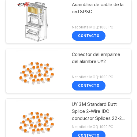
Asamblea de cable de la
red 8P8C
Negotiate MOQ:1000 PC
CONTACTO
Conector del empalme
del alambre UY2
Negotiate MOQ:1000 PC
CONTACTO
UY 3M Standard Butt
Splice 2-Wire IDC
conductor Splices 22-26
AWG Wire K1 Lock Wire
Negotiate MOQ:1000 PC
Joint UY/UY2
CONTACTO