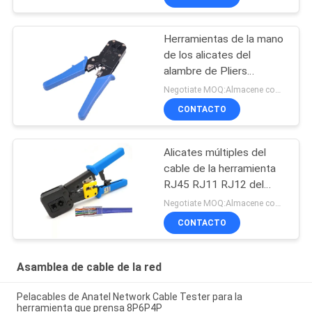
Herramientas de la mano
de los alicates del
alambre de Pliers
Networking Cable del
Negotiate MOQ:Almacene como petición del cliente, tipo modificado para requisitos particulares 300 cartones.
pelacables de la red que
CONTACTO
prensan
Alicates múltiples del
cable de la herramienta
RJ45 RJ11 RJ12 del
cable de la red que
Negotiate MOQ:Almacene como petición del cliente, tipo modificado para requisitos particulares 300 cartones.
prensan
CONTACTO
Asamblea de cable de la red
Pelacables de Anatel Network Cable Tester para la
herramienta que prensa 8P6P4P