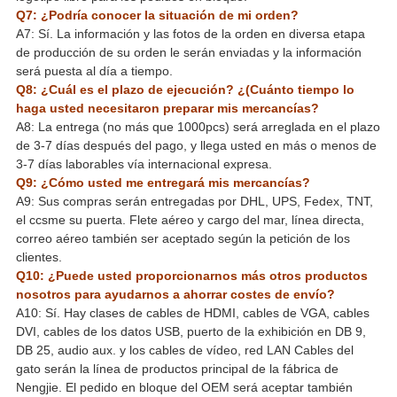
Q7: ¿Podría conocer la situación de mi orden?
A7: Sí. La información y las fotos de la orden en diversa etapa
de producción de su orden le serán enviadas y la información
será puesta al día a tiempo.
Q8: ¿Cuál es el plazo de ejecución? ¿(Cuánto tiempo lo
haga usted necesitaron preparar mis mercancías?
A8: La entrega (no más que 1000pcs) será arreglada en el plazo
de 3-7 días después del pago, y llega usted en más o menos de
3-7 días laborables vía internacional expresa.
Q9: ¿Cómo usted me entregará mis mercancías?
A9: Sus compras serán entregadas por DHL, UPS, Fedex, TNT,
el ccsme su puerta. Flete aéreo y cargo del mar, línea directa,
correo aéreo también ser aceptado según la petición de los
clientes.
Q10: ¿Puede usted proporcionarnos más otros productos
nosotros para ayudarnos a ahorrar costes de envío?
A10: Sí. Hay clases de cables de HDMI, cables de VGA, cables
DVI, cables de los datos USB, puerto de la exhibición en DB 9,
DB 25, audio aux. y los cables de vídeo, red LAN Cables del
gato serán la línea de productos principal de la fábrica de
Nengjie. El pedido en bloque del OEM será aceptar también