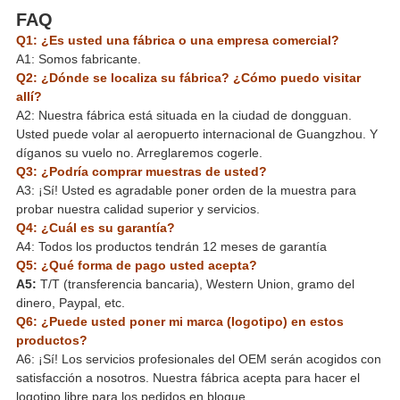
FAQ
Q1: ¿Es usted una fábrica o una empresa comercial?
A1: Somos fabricante.
Q2: ¿Dónde se localiza su fábrica? ¿Cómo puedo visitar
allí?
A2: Nuestra fábrica está situada en la ciudad de dongguan.
Usted puede volar al aeropuerto internacional de Guangzhou. Y
díganos su vuelo no. Arreglaremos cogerle.
Q3: ¿Podría comprar muestras de usted?
A3: ¡Sí! Usted es agradable poner orden de la muestra para
probar nuestra calidad superior y servicios.
Q4: ¿Cuál es su garantía?
A4: Todos los productos tendrán 12 meses de garantía
Q5: ¿Qué forma de pago usted acepta?
A5:
T/T (transferencia bancaria), Western Union, gramo del
dinero, Paypal, etc.
Q6: ¿Puede usted poner mi marca (logotipo) en estos
productos?
A6: ¡Sí! Los servicios profesionales del OEM serán acogidos con
satisfacción a nosotros. Nuestra fábrica acepta para hacer el
logotipo libre para los pedidos en bloque.