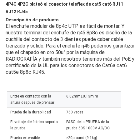
4P4C 4P2C plateó el conector teleflex de cat5 cat6 RJ11
RJ12 RJ45
Descripción de producto
El enchufe modular de 8p4c UTP es fácil de montar. Y 
nuestro terminal del enchufe de rj45 8p8c es diseño de la 
cuchilla del contacto de 3 dientes puede caber cable 
trenzado y sólido. Para el enchufe rj45 podemos garantizar 
que el chapado en oro 50u” por la máquina de 
RADIOGRAFÍA y también nosotros tenemos más del PoE y 
certificado de la UL para los conectores de Cat6a cat6 
cat5e 8p8c RJ45.
Entre en contacto con la
6.02mm±0.13m m
altura después de prensar
Prueba de la durabilidad
750 veces
El voltaje dieléctrico soporta
PASO de la PRUEBA de la
la prueba
prueba 60S 1000V AC/DC
Prueba extensible
≥20pround (9.1kg)