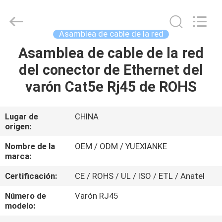
Jingchang
Cable
Industry
Co.,
Ltd. .
Asamblea de cable de la red
All
Rights
Asamblea de cable de la red
HOGAR
Reserved.
del conector de Ethernet del
PRODUCTOS
varón Cat5e Rj45 de ROHS
VIDEOS
Lugar de
CHINA
origen:
SOBRE
Nombre de la
OEM / ODM / YUEXIANKE
marca:
NOSOTROS
Certificación:
CE / ROHS / UL / ISO / ETL / Anatel
VIAJE
Número de
Varón RJ45
modelo:
DE