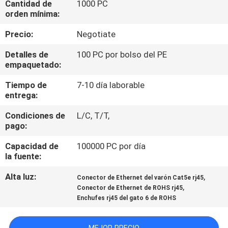
Cantidad de
1000 PC
LA
orden mínima:
FÁBRICA
Precio:
Negotiate
CONTROL
Detalles de
100 PC por bolso del PE
empaquetado:
DE
Tiempo de
7-10 día laborable
CALIDAD
entrega:
Condiciones de
L/C, T/T,
ÉNTRENOS
pago:
EN
Capacidad de
100000 PC por día
CONTACTO
la fuente:
CON
Alta luz:
,
Conector de Ethernet del varón Cat5e rj45
,
Conector de Ethernet de ROHS rj45
Enchufes rj45 del gato 6 de ROHS
NOTICIAS