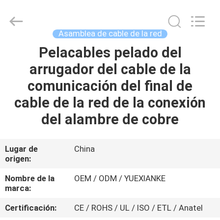
Jingchang
Cable
Industry
Co.,
Ltd. .
Asamblea de cable de la red
All
Rights
Pelacables pelado del
HOGAR
Reserved.
arrugador del cable de la
PRODUCTOS
comunicación del final de
cable de la red de la conexión
VIDEOS
del alambre de cobre
SOBRE
Lugar de
China
origen:
NOSOTROS
Nombre de la
OEM / ODM / YUEXIANKE
marca:
VIAJE
DE
Certificación:
CE / ROHS / UL / ISO / ETL / Anatel