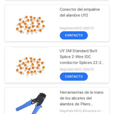
Conector del empalme
del alambre UY2
Negotiate MOQ:1000 PC
CONTACTO
UY 3M Standard Butt
Splice 2-Wire IDC
conductor Splices 22-26
AWG Wire K1 Lock Wire
Negotiate MOQ:1000 PC
Joint UY/UY2
CONTACTO
Herramientas de la mano
de los alicates del
alambre de Pliers
Networking Cable del
Negotiate MOQ:Almacene como petición del cliente, tipo modificado para requisitos particulares 300 cartones.