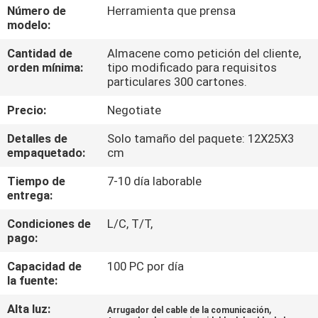
LA
Número de
Herramienta que prensa
modelo:
FÁBRICA
Cantidad de
Almacene como petición del cliente,
orden mínima:
tipo modificado para requisitos
CONTROL
particulares 300 cartones.
DE
Precio:
Negotiate
CALIDAD
Detalles de
Solo tamaño del paquete: 12X25X3
empaquetado:
cm
ÉNTRENOS
Tiempo de
7-10 día laborable
EN
entrega:
CONTACTO
Condiciones de
L/C, T/T,
pago:
CON
Capacidad de
100 PC por día
la fuente:
NOTICIAS
Alta luz:
,
Arrugador del cable de la comunicación