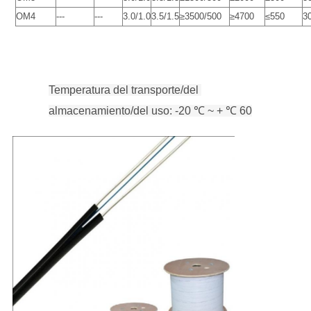
OM4
---
---
3.0/1.0
3.5/1.5
≥3500/500
≥4700
≤550
3
Temperatura del transporte/del 
almacenamiento/del uso: -20 ℃ ~ + ℃ 60