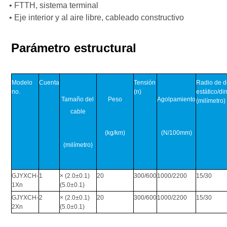
• FTTH, sistema terminal
• Eje interior y al aire libre, cableado constructivo
Parámetro estructural
Modelo 
Cuenta
Tensión
Radio de d
no.
(n)
estático/d
Tamaño del 
Peso
Agolpamiento
(milímetro)
cable
(kg/km
)
(N/100mm)
(
milímetro
)
GJYXCH-
1
× (2.0±0.1) 
20
300/600
1000/2200
15/30
1Xn
(5.0±0.1)
GJYXCH-
2
× (2.0±0.1) 
20
300/600
1000/2200
15/30
2Xn
(5.0±0.1)