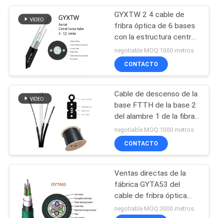
GYXTW 2 4 cable de
fribra óptica de 6 bases
con la estructura central
del tubo
negotiable MOQ:1000 metros
CONTACTO
Cable de descenso de la
base FTTH de la base 2
del alambre 1 de la fibra
óptica G657
negotiable MOQ:1000 metros
CONTACTO
Ventas directas de la
fábrica GYTA53 del
cable de fribra óptica
enterrado directo
negotiable MOQ:3000 metros
acorazado al aire libre de