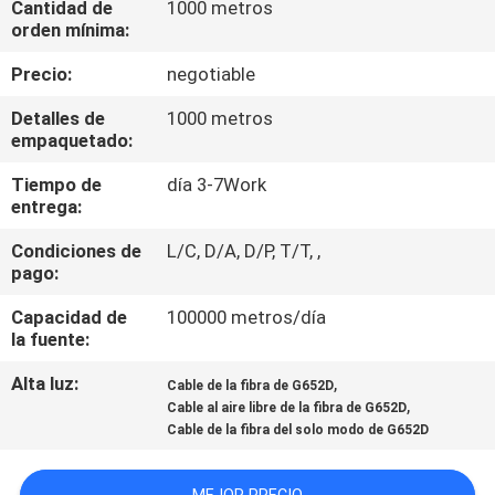
Cantidad de
1000 metros
LA
orden mínima:
FÁBRICA
Precio:
negotiable
CONTROL
Detalles de
1000 metros
empaquetado:
DE
Tiempo de
día 3-7Work
CALIDAD
entrega:
Condiciones de
L/C, D/A, D/P, T/T, ,
ÉNTRENOS
pago:
EN
Capacidad de
100000 metros/día
CONTACTO
la fuente:
CON
Alta luz:
,
Cable de la fibra de G652D
,
Cable al aire libre de la fibra de G652D
Cable de la fibra del solo modo de G652D
NOTICIAS