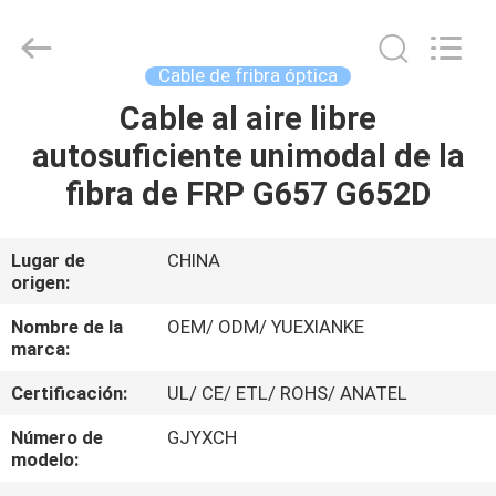
Jingchang
Cable
Industry
Co.,
Ltd. .
Cable de fribra óptica
All
Rights
Cable al aire libre
HOGAR
Reserved.
autosuficiente unimodal de la
PRODUCTOS
fibra de FRP G657 G652D
VIDEOS
Lugar de
CHINA
origen:
SOBRE
Nombre de la
OEM/ ODM/ YUEXIANKE
marca:
NOSOTROS
Certificación:
UL/ CE/ ETL/ ROHS/ ANATEL
VIAJE
Número de
GJYXCH
modelo:
DE