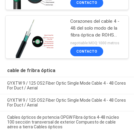
CONTACTO
la base unimodal del
cable de fribra óptica 4-
288
Corazones del cable 4 -
48 del solo modo de la
fibra óptica de ROHS
OS2 PE para la antena
negotiable MOQ:1000 metros
del conducto
CONTACTO
cable de fribra óptica
GYXTW 9 / 125 OS2 Fiber Optic Single Mode Cable 4 - 48 Cores
For Duct / Aerial
GYXTW 9 / 125 OS2 Fiber Optic Single Mode Cable 4 - 48 Cores
For Duct / Aerial
Cables ópticos de potencia OPGW Fibra óptica 4-48 núcleo
100 sección transversal de exterior Compuesto de cable
aéreo a tierra Cables ópticos