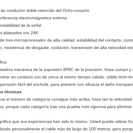
 de conductor doble retorcido del Ocho-corazón
erferencia electromágnetica externa
 estabilidad de la señal
os plateados oro 24K
de tres-microprocesador de alta calidad, estabilidad del contacto, con
o, resistencia de desgaste, oxidación, transmisión de alta velocidad est
fina
stalina mecánica de la supresión 8P8C de la precisión, línea cuerpo y
entrar en contacto con de cerca al mismo tiempo cabido, sólido tirón-t
operación fácil del enchufe, para prevenir con eficacia el daño transpar
as técnicas
ue el número de categoría consigue más arriba, hace tan la velocidad 
ia, porque cada categoría trae una prueba más rigurosa para eliminar la
gnifica que sus experiencias han sido lo mismo. Usted puede utilizar f
ilizado personalmente el cable más de largo de 100 metros, pero porqu