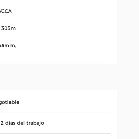
/CCA
s 305m
,
0.45m m
gotiable
2 días del trabajo