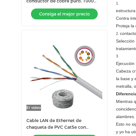
conductor de cobre puro, 1000
pies, UTP 23AWG
estructura
Consiga el mejor precio
Contra int
Proteja la
contact
Selección 
tratamient
Ejecución 
Cabeza cri
la base y 
metralla, 
Diferenci
Mientras q
El video
coincidenc
alambres.
Cable LAN de Ethernet de
Esto no si
chaqueta de PVC Cat5e con
y yo ha ut
material de conductor CCA de