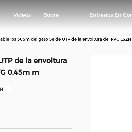
s
Videos
Sobre
Éntrenos En Co
Nosotros
Con
able los 305m del gato 5e de UTP de la envoltura del PVC L
UTP de la envoltura
WG 0.45m m
ZH