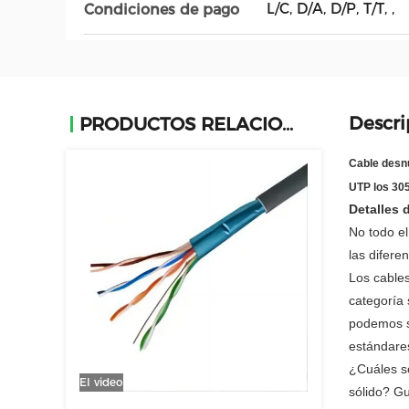
L/C, D/A, D/P, T/T, ,
Condiciones de pago
Descri
PRODUCTOS RELACIONADOS
Cable desnu
UTP los 30
Detalles 
No todo el
las difere
Los cable
categoría 
podemos sa
estándares
¿Cuáles so
El video
sólido? Gu