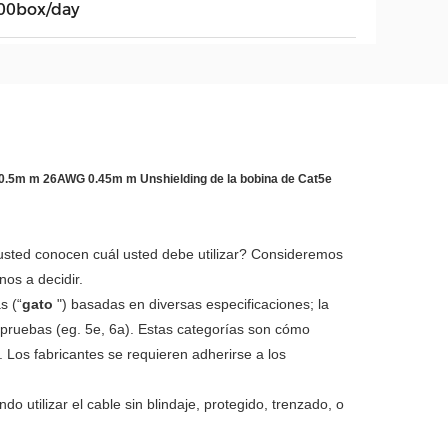
00box/day
G 0.5m m 26AWG 0.45m m Unshielding de la bobina de Cat5e
 usted conocen cuál usted debe utilizar? Consideremos
nos a decidir.
s (“
gato
") basadas en diversas especificaciones; la
e pruebas (eg. 5e, 6a). Estas categorías son cómo
Los fabricantes se requieren adherirse a los
 utilizar el cable sin blindaje, protegido, trenzado, o