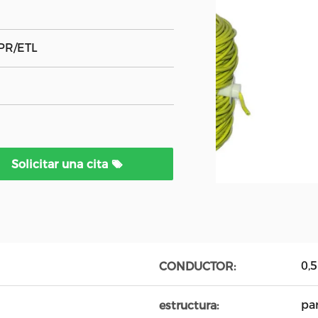
PR/ETL
Solicitar una cita
0,5
CONDUCTOR:
pa
estructura: