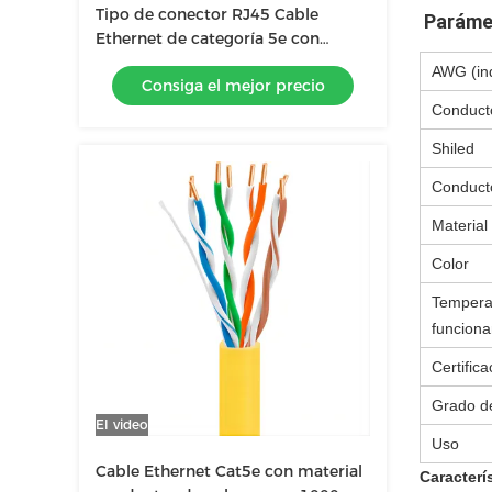
Tipo de conector RJ45 Cable
Parámet
Ethernet de categoría 5e con
material de chaqueta de PVC
AWG (in
Consiga el mejor precio
Conducto
Shiled
Conducto
Material
Color
Tempera
funcion
Certifica
Grado de
El video
Uso
Cable Ethernet Cat5e con material
Caracterí