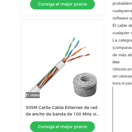
probableme
Consiga el mejor precio
cobre
cualquiera
software p
El cable d
cualquier 
La catego
(comparada
de más al
Uso
Utilizado p
del cableado
fuera el pan
El video
305M Cat5e Cable Ethernet de red
de ancho de banda de 100 MHz sin
blindaje
Consiga el mejor precio