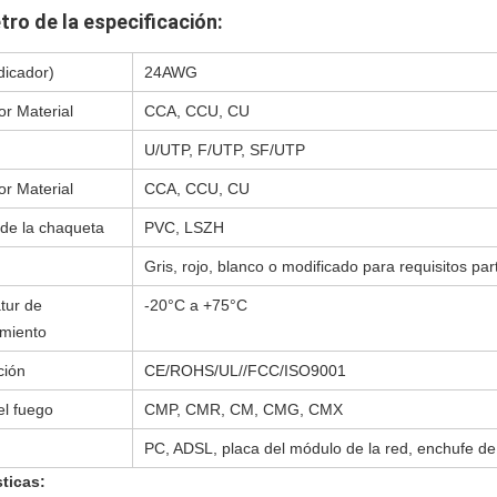
ro de la especificación:
dicador)
24AWG
r Material
CCA, CCU, CU
U/UTP, F/UTP, SF/UTP
r Material
CCA, CCU, CU
 de la chaqueta
PVC, LSZH
Gris, rojo, blanco o modificado para requisitos par
tur de
-20°C a +75°C
amiento
ción
CE/ROHS/UL//FCC/ISO9001
l fuego
CMP, CMR, CM, CMG, CMX
PC, ADSL, placa del módulo de la red, enchufe de
sticas: