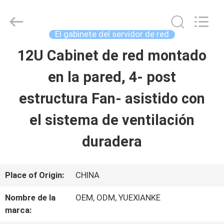
Guangdong
Jingchang
Cable
Industry
El gabinete del servidor de red
Co.,
Ltd. .
12U Cabinet de red montado
HOGAR
All
Rights
Reserved.
en la pared, 4- post
PRODUCTOS
estructura Fan- asistido con
el sistema de ventilación
VIDEOS
duradera
SOBRE
Place of Origin:
CHINA
NOSOTROS
Nombre de la
OEM, ODM, YUEXIANKE
marca:
VIAJE