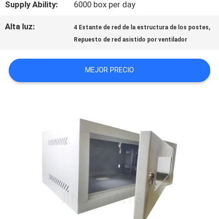
Supply Ability:
6000 box per day
CON
Alta luz:
,
4 Estante de red de la estructura de los postes
Repuesto de red asistido por ventilador
NOTICIAS
MEJOR PRECIO
CASOS
MAPA
DEL
SITIO
POLÍTICA