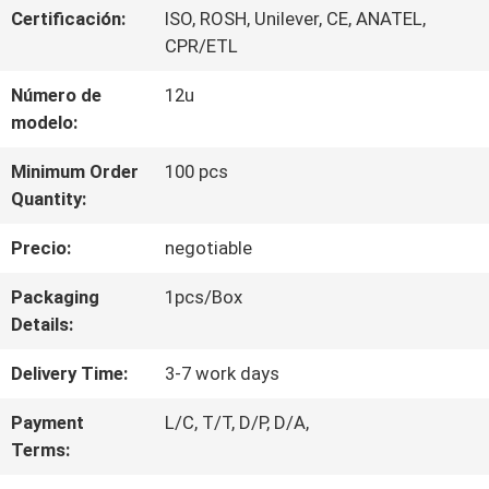
Certificación:
ISO, ROSH, Unilever, CE, ANATEL,
DE
CPR/ETL
LA
Número de
12u
modelo:
FÁBRICA
Minimum Order
100 pcs
Quantity:
CONTROL
Precio:
negotiable
DE
Packaging
1pcs/Box
CALIDAD
Details:
Delivery Time:
3-7 work days
ÉNTRENOS
Payment
L/C, T/T, D/P, D/A,
EN
Terms:
CONTACTO