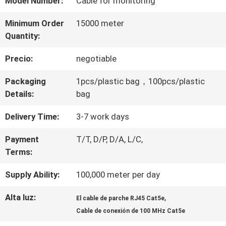
Model Number:
Cable for monitoring
DE
Minimum Order
15000 meter
Quantity:
LA
Precio:
negotiable
FÁBRICA
Packaging
1pcs/plastic bag，100pcs/plastic
Details:
bag
CONTROL
Delivery Time:
3-7 work days
DE
Payment
T/T, D/P, D/A, L/C,
CALIDAD
Terms:
Supply Ability:
100,000 meter per day
ÉNTRENOS
Alta luz:
,
EN
El cable de parche RJ45 Cat5e
Cable de conexión de 100 MHz Cat5e
CONTACTO