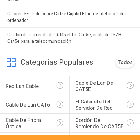
Colores SFTP de cobre Cat5e Gigabit Ethernet del uso 9 del
ordenador
Cordón de remiendo del RJ45 el 1m Cat5e, cable de LSZH
Cat5e para la telecomunicación
Categorías Populares
Todos
Cable De Lan De 
Red Lan Cable
CAT5E
El Gabinete Del 
Cable De Lan CAT6
Servidor De Red
Cable De Fribra 
Cordón De 
Óptica
Remiendo De CAT5E
Cordón De 
Asamblea De Cable 