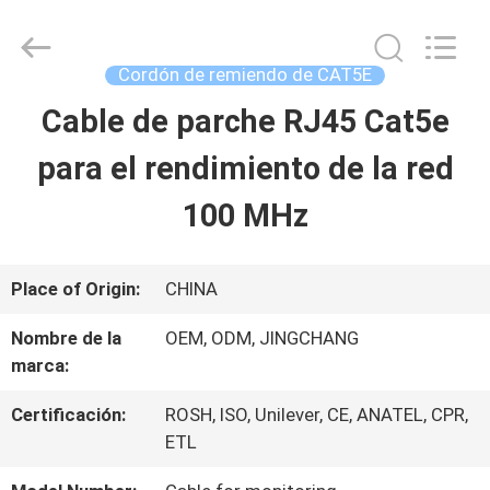
Guangdong
Jingchang
Cable
Industry
Cordón de remiendo de CAT5E
Co.,
Ltd. .
Cable de parche RJ45 Cat5e
HOGAR
All
Rights
Reserved.
para el rendimiento de la red
PRODUCTOS
100 MHz
VIDEOS
Place of Origin:
CHINA
Nombre de la
OEM, ODM, JINGCHANG
SOBRE
marca:
NOSOTROS
Certificación:
ROSH, ISO, Unilever, CE, ANATEL, CPR,
ETL
VIAJE