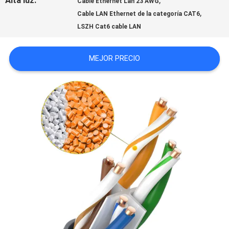
Alta luz:
,
Cable Ethernet Lan 23 AWG
,
Cable LAN Ethernet de la categoría CAT6
CON
LSZH Cat6 cable LAN
NOTICIAS
MEJOR PRECIO
CASOS
MAPA
DEL
SITIO
POLÍTICA