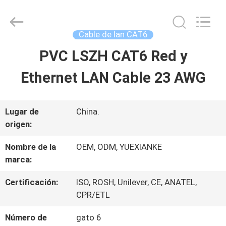
Guangdong
Jingchang
Cable
Industry
Cable de lan CAT6
Co.,
Ltd. .
PVC LSZH CAT6 Red y
HOGAR
All
Rights
Reserved.
Ethernet LAN Cable 23 AWG
PRODUCTOS
Lugar de
China.
origen:
VIDEOS
Nombre de la
OEM, ODM, YUEXIANKE
marca:
SOBRE
Certificación:
ISO, ROSH, Unilever, CE, ANATEL,
NOSOTROS
CPR/ETL
Número de
gato 6
VIAJE