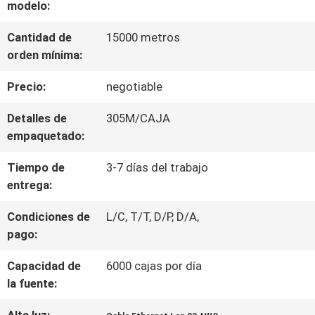
modelo:
DE
Cantidad de
15000 metros
LA
orden mínima:
FÁBRICA
Precio:
negotiable
Detalles de
305M/CAJA
CONTROL
empaquetado:
DE
Tiempo de
3-7 días del trabajo
entrega:
CALIDAD
Condiciones de
L/C, T/T, D/P, D/A,
pago:
ÉNTRENOS
Capacidad de
6000 cajas por día
EN
la fuente:
CONTACTO