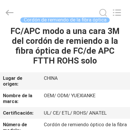
Jingchang
Cable
Industry
Co.,
Ltd. .
Cordón de remiendo de la fibra óptica
All
Rights
FC/APC modo a una cara 3M
HOGAR
Reserved.
del cordón de remiendo a la
PRODUCTOS
fibra óptica de FC/de APC
FTTH ROHS solo
VIDEOS
Lugar de
CHINA
origen:
SOBRE
NOSOTROS
Nombre de la
OEM/ ODM/ YUEXIANKE
marca:
VIAJE
Certificación:
UL/ CE/ ETL/ ROHS/ ANATEL
DE
Número de
Cordón de remiendo óptico de la fibra