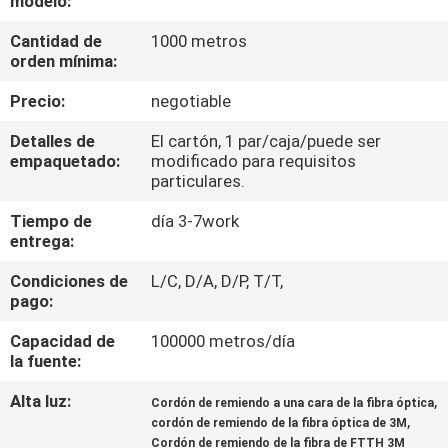
modelo:
LA
Cantidad de
1000 metros
FÁBRICA
orden mínima:
Precio:
negotiable
CONTROL
DE
Detalles de
El cartón, 1 par/caja/puede ser
empaquetado:
modificado para requisitos
CALIDAD
particulares.
Tiempo de
día 3-7work
ÉNTRENOS
entrega:
EN
Condiciones de
L/C, D/A, D/P, T/T,
pago:
CONTACTO
CON
Capacidad de
100000 metros/día
la fuente:
Alta luz:
,
NOTICIAS
Cordón de remiendo a una cara de la fibra óptica
,
cordón de remiendo de la fibra óptica de 3M
Cordón de remiendo de la fibra de FTTH 3M