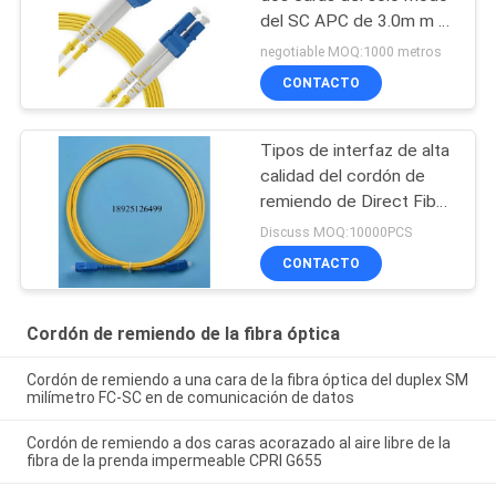
del SC APC de 3.0m m el
1M Length menos que
negotiable MOQ:1000 metros
0.3dB
CONTACTO
Tipos de interfaz de alta
calidad del cordón de
remiendo de Direct Fiber
Optic del fabricante
Discuss MOQ:10000PCS
SC/LC, gama el 1.5m-
CONTACTO
30m LSZH de la longitud
Cordón de remiendo de la fibra óptica
Cordón de remiendo a una cara de la fibra óptica del duplex SM
milímetro FC-SC en de comunicación de datos
Cordón de remiendo a dos caras acorazado al aire libre de la
fibra de la prenda impermeable CPRI G655