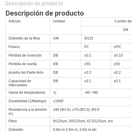
Descripción de producto
Descripción de producto
Artículo
Unidad
Cordón de 
SM
Diámetro de la fibra
UM
9/125
Polaco
PC
UPC
Pérdida de inserción
DB
≤0.2
≤0.15
Pérdida de vuelta
DB
≥55
≥50
prueba del Parte-tirón
DB
≤0.2
≤0.2
Capacidad de
DB
≤0.1
≤0.1
intercambio
Gama de temperaturas
-40~+80
℃
Durabilidad (1/Matings)
≥1000
Resistencia a la tensión
≥90 (Φ3.0), ≥70 (Φ2.0), Φ0.9
(n)
Fibra
9/125um, 50/125um, 62.5/125um, ect
Diámetro
0.9m m 2.0m m, 3.0m m etc