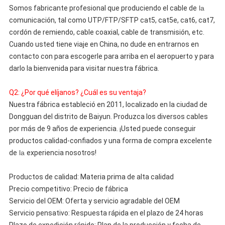
Somos 
fabricante
 profesional que produciendo el cable de
la
comunicación, tal como UTP/FTP/SFTP cat5, cat5e, cat6, cat7, 
cordón de remiendo, cable coaxial, cable de transmisión, etc. 
Cuando usted tiene viaje en China, no dude en entrarnos en 
contacto con para escogerle para arriba en el aeropuerto y para 
darlo la bienvenida para visitar nuestra fábrica.
Q2: ¿Por qué elíjanos? ¿Cuál es su ventaja?
Nuestra fábrica estableció en 2011, localizado en la ciudad de 
Dongguan del distrito de Baiyun. Produzca los diversos cables 
por 
más
 de 9 años de experiencia. ¡Usted puede conseguir 
productos calidad-confiados y una forma de compra excelente 
de
la
experiencia nosotros!
Productos de calidad: 
Materia
 prima de alta calidad
Precio competitivo: Precio de fábrica
Servicio del OEM: Oferta y servicio agradable del OEM
Servicio pensativo: Respuesta rápida en el plazo de 24 horas
Plazo de expedición rápido: Plan de la producción y fecha de 