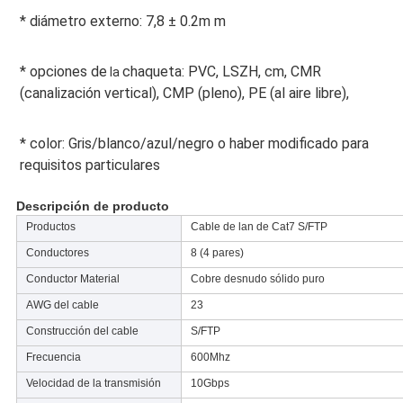
*
 diámetro externo: 7,8 ± 0.2m m
*
 opciones de
chaqueta: PVC, LSZH, cm, CMR 
 la 
(canalización vertical), CMP (pleno), PE (al aire libre),
*
 color: Gris/blanco/azul/negro o haber modificado para 
requisitos particulares
Descripción de producto
Productos
Cable de lan de Cat7 S/FTP
Conductores
8 (4 pares)
Conductor Material
Cobre desnudo sólido puro
AWG del cable
23
Construcción del cable
S/FTP
Frecuencia
600Mhz
Velocidad de la transmisión
10Gbps