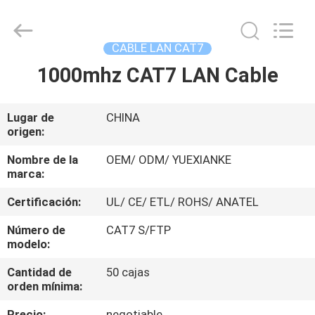
Jingchang
Cable
Industry
Co.,
Ltd. .
CABLE LAN CAT7
All
Rights
1000mhz CAT7 LAN Cable
HOGAR
Reserved.
PRODUCTOS
Lugar de
CHINA
origen:
VIDEOS
Nombre de la
OEM/ ODM/ YUEXIANKE
marca:
Certificación:
UL/ CE/ ETL/ ROHS/ ANATEL
SOBRE
NOSOTROS
Número de
CAT7 S/FTP
modelo:
Cantidad de
50 cajas
VIAJE
orden mínima:
DE
Precio:
negotiable