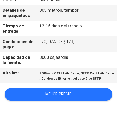
LA
Detalles de
305 metros/tambor
FÁBRICA
empaquetado:
Tiempo de
12-15 días del trabajo
CONTROL
entrega:
DE
Condiciones de
L/C, D/A, D/P, T/T, ,
CALIDAD
pago:
Capacidad de
3000 cajas/día
ÉNTRENOS
la fuente:
EN
Alta luz:
,
1000mhz CAT7 LAN Cable
SFTP Cat7 LAN Cable
,
Cordón de Ethernet del gato 7 de SFTP
CONTACTO
CON
MEJOR PRECIO
NOTICIAS