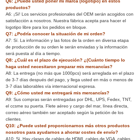
Q6: ¿Puede usted poner mi marca (logotipo) en estos
productos?
A6: ¡Sí! Los servicios profesionales del OEM serán acogidos con
satisfacción a nosotros. Nuestra fábrica acepta para hacer el
logotipo libre para los pedidos en bloque.
Q7: ¿Podría conocer la situación de mi orden?
A7: Sí. La información y las fotos de la orden en diversa etapa
de producción de su orden le serán enviadas y la información
será puesta al día a tiempo.
Q8: ¿Cuál es el plazo de ejecución? ¿(Cuánto tiempo lo
haga usted necesitaron preparar mis mercancías?
A8: La entrega (no más que 1000pcs) será arreglada en el plazo
de 3-7 días después del pago, y llega usted en más o menos de
3-7 días laborables vía internacional expresa.
Q9: ¿Cómo usted me entregará mis mercancías?
A9: Sus compras serán entregadas por DHL, UPS, Fedex, TNT,
el ccsme su puerta. Flete aéreo y cargo del mar, línea directa,
correo aéreo también ser aceptado según la petición de los
clientes.
Q10: ¿Puede usted proporcionarnos más otros productos
nosotros para ayudarnos a ahorrar costes de envío?
A10: Sí. Hay clases de cables de HDMI, cables de VGA, cables