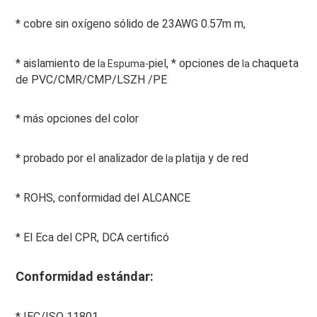
*
 cobre sin oxígeno sólido de 23AWG 0.57m m,
*
 aislamiento de
piel, 
*
 opciones de
chaqueta 
 la Espuma-
 la 
de PVC/CMR/CMP/LSZH /PE
*
 más opciones del color
*
 probado por el analizador de
platija y de red
 la 
*
 ROHS, conformidad del ALCANCE
*
 El Eca del CPR, DCA certificó
Conformidad estándar:
*
 IEC/ISO 11801