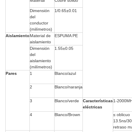
Material
Cobre sólido
Dimensión
1/0.65±0.01
del
conductor
(milímetros)
Aislamiento
Material de
ESPUMA PE
aislamiento
Dimensión
1.55±0.05
del
aislamiento
(milímetros)
Pares
1
Blanco/azul
2
Blanco/naranja
3
Blanco/verde
Características
1-2000M
eléctricas
4
Blanco/Brown
≤ oblicuo
13.5ns/30
retraso m