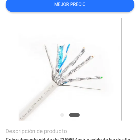
MEJOR PRECIO
CASOS
MAPA
DEL
SITIO
POLÍTICA
DE
PRIVACIDAD
Descripción de producto
Cobre desnudo sólido de 22AWG 4pair o cable de lan de alta