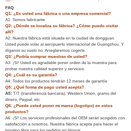
FAQ
Q1: ¿Es usted una fábrica o una empresa comercial?
A1: Somos fabricante.
Q2: ¿Dónde se localiza su fábrica? ¿Cómo puedo visitar
allí?
A2: Nuestra fábrica está situada en la ciudad de dongguan.
Usted puede volar al aeropuerto internacional de Guangzhou. Y
díganos su vuelo no. Arreglaremos cogerle.
Q3: ¿Podría comprar muestras de usted?
A3: ¡Sí! Usted es agradable poner orden de la muestra para
probar nuestra calidad superior y servicios.
Q4: ¿Cuál es su garantía?
A4: Todos los productos tendrán 12 meses de garantía
Q5: ¿Qué forma de pago usted acepta?
A5:
T/T (transferencia bancaria), Western Union, gramo del
dinero, Paypal, etc.
Q6: ¿Puede usted poner mi marca (logotipo) en estos
productos?
A6: ¡Sí! Los servicios profesionales del OEM serán acogidos con
satisfacción a nosotros. Nuestra fábrica acepta para hacer el
logotipo libre para los pedidos en bloque.