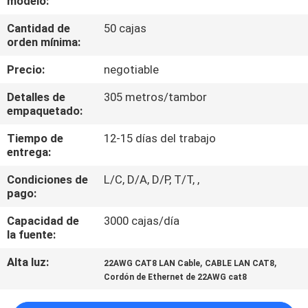
modelo:
LA
Cantidad de
50 cajas
FÁBRICA
orden mínima:
Precio:
negotiable
CONTROL
DE
Detalles de
305 metros/tambor
empaquetado:
CALIDAD
Tiempo de
12-15 días del trabajo
entrega:
ÉNTRENOS
Condiciones de
L/C, D/A, D/P, T/T, ,
EN
pago:
CONTACTO
Capacidad de
3000 cajas/día
CON
la fuente:
Alta luz:
,
,
22AWG CAT8 LAN Cable
CABLE LAN CAT8
NOTICIAS
Cordón de Ethernet de 22AWG cat8