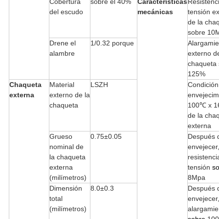
Cobertura
sobre el 40%
Características
Resistenci
del escudo
mecánicas
tensión e
de la cha
sobre 10
Drene el
1/0.32 porque
Alargamie
alambre
externo d
chaqueta
125%
Chaqueta
Material
LSZH
Condición
externa
externo de la
envejecim
chaqueta
100℃ x 1
de la cha
externa
Grueso
0.75±0.05
Después 
nominal de
envejecer
la chaqueta
resistenci
externa
tensión
s
(milímetros)
8Mpa
Dimensión
8.0±0.3
Después 
total
envejecer
(milímetros)
alargamie