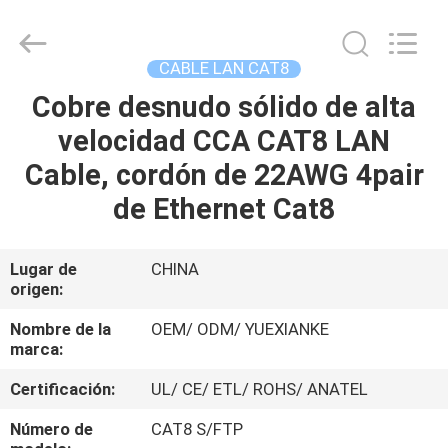
Jingchang
Cable
Industry
Co.,
Ltd. .
CABLE LAN CAT8
All
Rights
Cobre desnudo sólido de alta
HOGAR
Reserved.
velocidad CCA CAT8 LAN
PRODUCTOS
Cable, cordón de 22AWG 4pair
de Ethernet Cat8
VIDEOS
Lugar de
CHINA
origen:
SOBRE
NOSOTROS
Nombre de la
OEM/ ODM/ YUEXIANKE
marca:
VIAJE
Certificación:
UL/ CE/ ETL/ ROHS/ ANATEL
DE
Número de
CAT8 S/FTP