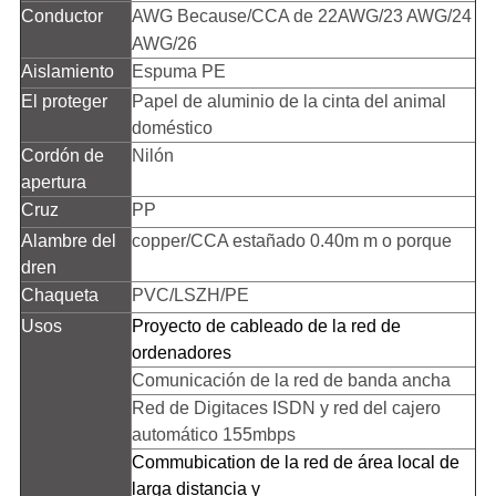
Conductor
AWG Because/CCA de 22AWG/23 AWG/24
AWG/26
Aislamiento
Espuma PE
El proteger
Papel de aluminio de la cinta del animal
doméstico
Cordón de
Nilón
apertura
Cruz
PP
Alambre del
copper/CCA estañado 0.40m m o porque
dren
Chaqueta
PVC/LSZH/PE
Usos
Proyecto de cableado de la red de
ordenadores
Comunicación de la red de banda ancha
Red de Digitaces ISDN y red del cajero
automático 155mbps
Commubication de la red de área local de
larga distancia y