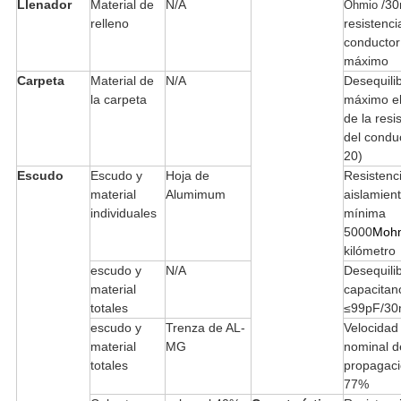
Llenador
Material de
N/A
/30
Ohmio
relleno
resistenci
conductor
máximo
Carpeta
Material de
N/A
Desequilib
la carpeta
máximo e
de la resi
del condu
20)
Escudo
Escudo y
Hoja de
Resistenc
material
Alumimum
aislamien
individuales
mínima
5000
Moh
kilómetro
escudo y
N/A
Desequilib
material
capacitan
totales
≤99pF/3
escudo y
Trenza de AL-
Velocidad
material
MG
nominal d
totales
propagaci
77%