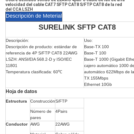
velocidad del cable CAT7 SFTP CAT8 S/FTP CAT8 de la red
del CCA LSZH
Descripción de Meterial
SURELINK SFTP CAT8
Descripción:
Uso:
Descripción de producto: estándar de
Base-TX 100
referencia de 4P S/FTP CAT8 22AWG
Base-T 100
LSZH: ANSI/EIA 568.2-D y ISO/IEC
Base-T 1000 (Gigabit Ethe
11801
cajero automático 1000 de
Temperatura clasificada: 60℃
automático 622Mbps de la
TX 155Mbps
Ethernet 10Gb
Hoja de datos
Estructura
Construcción
S/FTP
Número de
4Pairs
pares
Conductor
AWG
22AWG