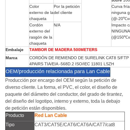
sobre
10
Color
Por la petición
Curva fría
externo de la
del cliente
ninguna g
chaqueta
(@-20℃x4
Cordón
N/A
Impacto c
externo del
NINGUNA 
rasgón de la
(@150℃x
chaqueta
Embalaje
TAMBOR DE MADERA 500METERS
Marca
CORDÓN DE REMIENDO DE SURELINK CAT8 S/FTP
4PAIRS TIA/EIA -568D.2 ISO/IEC 11801 LSZH
OEM/producción relacionada para Lan Cable
Producción por encargo del OEM según la petición de
diverso cliente. La forma, el PVC, el color, el diseño de
paquete del diámetro del conductor, del grado de tirantez,
del diseño del logotipo, interno y externo, toda la debajo
de petición están disponibles.
Producto
Red Lan Cable
Tipo
CAT3/CAT5E/CAT6/CAT6A/CAT7/cat8