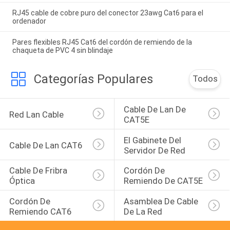
RJ45 cable de cobre puro del conector 23awg Cat6 para el
ordenador
Pares flexibles RJ45 Cat6 del cordón de remiendo de la
chaqueta de PVC 4 sin blindaje
Categorías Populares
Todos
Cable De Lan De 
Red Lan Cable
CAT5E
El Gabinete Del 
Cable De Lan CAT6
Servidor De Red
Cable De Fribra 
Cordón De 
Óptica
Remiendo De CAT5E
Cordón De 
Asamblea De Cable 
Remiendo CAT6
De La Red