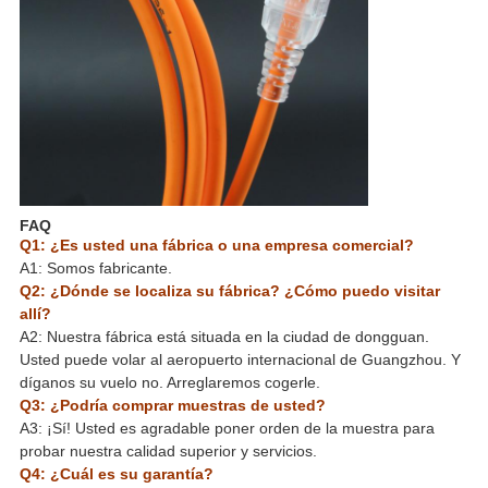
FAQ
Q1: ¿Es usted una fábrica o una empresa comercial?
A1: Somos fabricante.
Q2: ¿Dónde se localiza su fábrica? ¿Cómo puedo visitar
allí?
A2: Nuestra fábrica está situada en la ciudad de dongguan.
Usted puede volar al aeropuerto internacional de Guangzhou. Y
díganos su vuelo no. Arreglaremos cogerle.
Q3: ¿Podría comprar muestras de usted?
A3: ¡Sí! Usted es agradable poner orden de la muestra para
probar nuestra calidad superior y servicios.
Q4: ¿Cuál es su garantía?