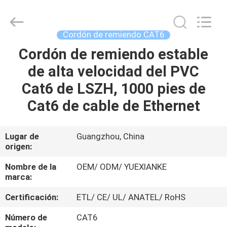
Jingchang
Cable
Industry
Co.,
Ltd. .
Cordón de remiendo CAT6
All
Rights
Cordón de remiendo estable
HOGAR
Reserved.
de alta velocidad del PVC
PRODUCTOS
Cat6 de LSZH, 1000 pies de
Cat6 de cable de Ethernet
VIDEOS
Lugar de
Guangzhou, China
origen:
SOBRE
NOSOTROS
Nombre de la
OEM/ ODM/ YUEXIANKE
marca:
VIAJE
Certificación:
ETL/ CE/ UL/ ANATEL/ RoHS
DE
Número de
CAT6