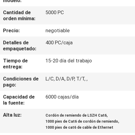
modelo:
LA
Cantidad de
5000 PC
FÁBRICA
orden mínima:
Precio:
negotiable
CONTROL
DE
Detalles de
400 PC/caja
empaquetado:
CALIDAD
Tiempo de
15-20 día del trabajo
entrega:
ÉNTRENOS
Condiciones de
L/C, D/A, D/P, T/T, ,
EN
pago:
CONTACTO
Capacidad de
6000 cajas/día
CON
la fuente:
Alta luz:
,
Cordón de remiendo de LSZH Cat6
,
NOTICIAS
1000 pies de Cat6 de cordón de remiendo
1000 pies de cat6 de cable de Ethernet