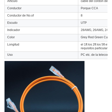
Artículo
cable del cordón de r
Conductor
Porque CCA
Conductor de No.of
8
Escudo
UTP
Indicador
28AWG, 26AWG, 24A
Color
Grey Red Green Custo
Longitud
el 1ft los 2ft los 5ft el 
requisitos particulares
Uso
PC etc. de la telecomu