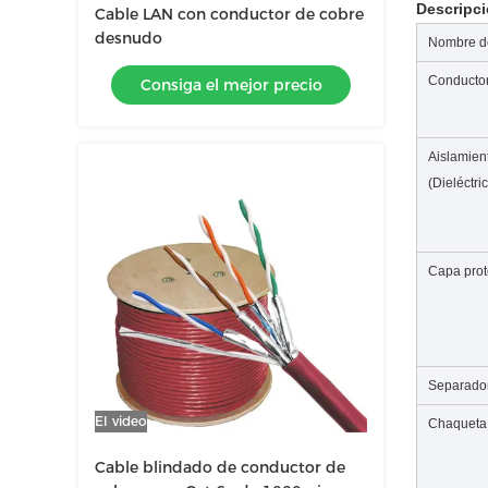
Descripc
Cable LAN con conductor de cobre
desnudo
Nombre d
Conductor
Consiga el mejor precio
Aislamien
(Dieléctri
Capa prot
Separado
El video
Chaqueta
Cable blindado de conductor de