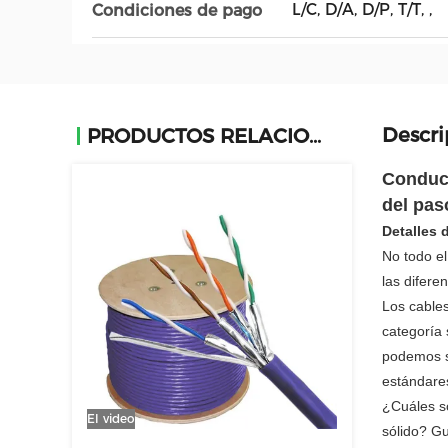
L/C, D/A, D/P, T/T, ,
Condiciones de pago
Descri
PRODUCTOS RELACIONADOS
Conduct
del pas
Detalles 
No todo el
las difere
Los cable
categoría 
podemos sa
estándares
¿Cuáles so
El video
sólido? Gu