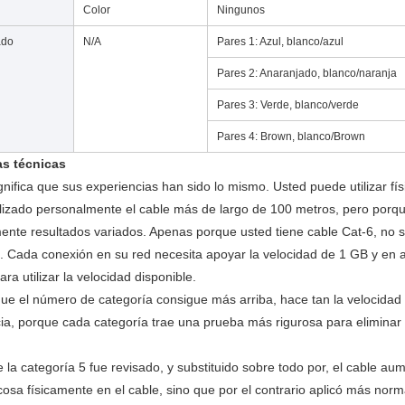
Color
Ningunos
ado
N/A
Pares 1: Azul, blanco/azul
Pares 2: Anaranjado, blanco/naranja
Pares 3: Verde, blanco/verde
Pares 4: Brown, blanco/Brown
as técnicas
gnifica que sus experiencias han sido lo mismo. Usted puede utilizar f
ilizado personalmente el cable más de largo de 100 metros, pero porqu
nte resultados variados. Apenas porque usted tiene cable Cat-6, no si
. Cada conexión en su red necesita apoyar la velocidad de 1 GB y en a
ara utilizar la velocidad disponible.
ue el número de categoría consigue más arriba, hace tan la velocidad 
ia, porque cada categoría trae una prueba más rigurosa para eliminar la
e la categoría 5 fue revisado, y substituido sobre todo por, el cable 
cosa físicamente en el cable, sino que por el contrario aplicó más norm