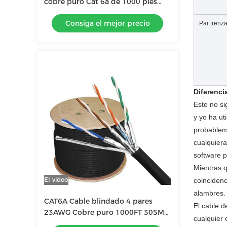
cobre puro Cat 6a de 1000 pies
para redes de hogar y oficina
Consiga el mejor precio
Par trenz
Diferenci
Esto no si
y yo ha ut
probableme
cualquiera
software p
Mientras q
El video
coincidenc
alambres.
CAT6A Cable blindado 4 pares
El cable d
23AWG Cobre puro 1000FT 305M
cualquier 
Rollo