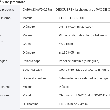
ión de producto
e producto
CAT6A 23AWG 0.57m m DESCUBREN la chaqueta de PVC DE C
 interno
Material
COBRE DESNUDO
Diámetro
0,57 ± 0.01m m (23AWG)
to
Material
PE con código de color (polietileno)
co)
Grueso
≥ 0.21m m
Diámetro
± 1,35 0.05m m
egida
Primera capa
Papel de aluminio (o ninguno)
Segunda capa
Cobre o trenzado del CCA (o ninguno
Drene el alambre
0.4m m de cobre estañados (o ningun
r cruzado
Material
Plástico
 externa
Material
Chaqueta del PVC (o de LSZH/PE, sol
O.D nominal
± 0.30m m de 7.4m m