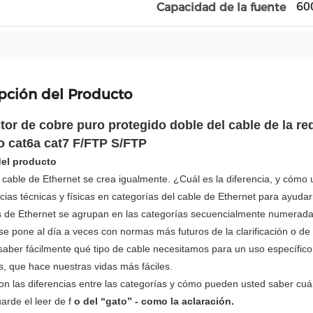
60
Capacidad de la fuente
pción del Producto
or de cobre puro protegido doble del cable de la re
o cat6a cat7 F/FTP S/FTP
del producto
 cable de Ethernet se crea igualmente. ¿Cuál es la diferencia, y cómo
ncias técnicas y físicas en categorías del cable de Ethernet para ayudar
s de Ethernet se agrupan en las categorías secuencialmente numerada
se pone al día a veces con normas más futuros de la clarificación o d
ber fácilmente qué tipo de cable necesitamos para un uso específico. 
, que hace nuestras vidas más fáciles.
n las diferencias entre las categorías y cómo pueden usted saber cuándo
arde el leer de f
o del “gato” - como la aclaración.