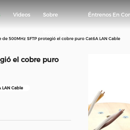
s
Videos
Sobre
Éntrenos En Co
Nosotros
Con
e de 500MHz SFTP protegió el cobre puro Cat6A LAN Cable
gió el cobre puro
A LAN Cable