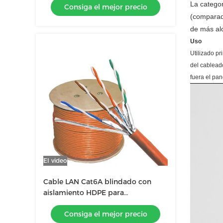
La catego
Consiga el mejor precio
(comparada
de más al
Uso
Utilizado p
del cableado
fuera el pan
El video
Cable LAN Cat6A blindado con
aislamiento HDPE para
actualización de red
Consiga el mejor precio