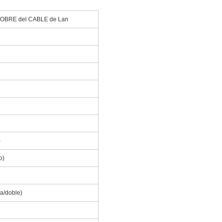
OBRE del CABLE de Lan
)
o)
a/doble)