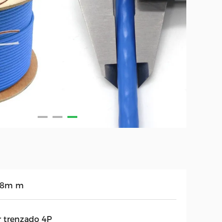
58m m
r trenzado 4P