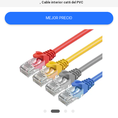
,
Cable interior cat6 del PVC
CASOS
MEJOR PRECIO
MAPA
DEL
SITIO
POLÍTICA
DE
PRIVACIDAD