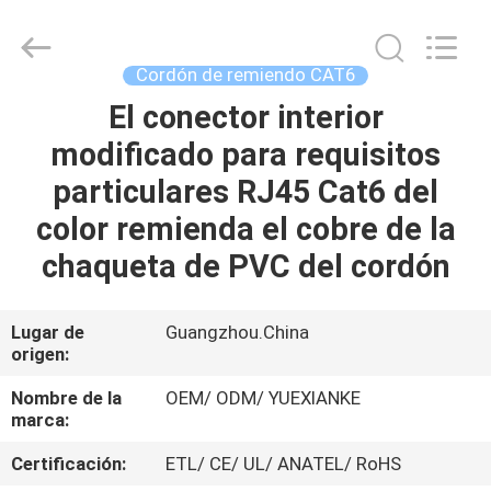
Jingchang
Cable
Industry
Co.,
Ltd. .
Cordón de remiendo CAT6
All
Rights
El conector interior
HOGAR
Reserved.
modificado para requisitos
PRODUCTOS
particulares RJ45 Cat6 del
color remienda el cobre de la
VIDEOS
chaqueta de PVC del cordón
SOBRE
Lugar de
Guangzhou.China
origen:
NOSOTROS
Nombre de la
OEM/ ODM/ YUEXIANKE
marca:
VIAJE
DE
Certificación:
ETL/ CE/ UL/ ANATEL/ RoHS