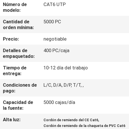
LA
Número de
CAT6 UTP
modelo:
FÁBRICA
Cantidad de
5000 PC
orden mínima:
CONTROL
Precio:
negotiable
DE
CALIDAD
Detalles de
400 PC/caja
empaquetado:
Tiempo de
10-12 día del trabajo
ÉNTRENOS
entrega:
EN
Condiciones de
L/C, D/A, D/P, T/T, ,
CONTACTO
pago:
CON
Capacidad de
5000 cajas/día
la fuente:
NOTICIAS
Alta luz:
,
Cordón de remiendo del CE Cat6
Cordón de remiendo de la chaqueta de PVC Cat6