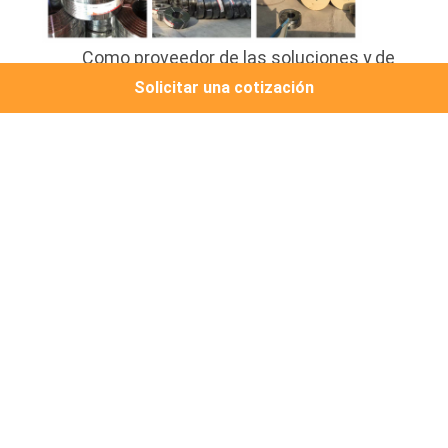
Como proveedor de las soluciones y de
los servicios de la integración de sistema
Solicitar una cotización
con el cableado integrado como la tecnología
de base, el alambre y el cable Co., Ltd. de
Guangzhou Jingchang está confiado a hacer
la transmisión y la conexión de la señal más
simples, más rápidas y más seguras.
Noticias relacionadas
2023-12-19
¡Todo lo que quieres saber
sobre los cables de red de
categoría 8 está aquí!
2023-10-28
¿Por qué los grandes proyectos