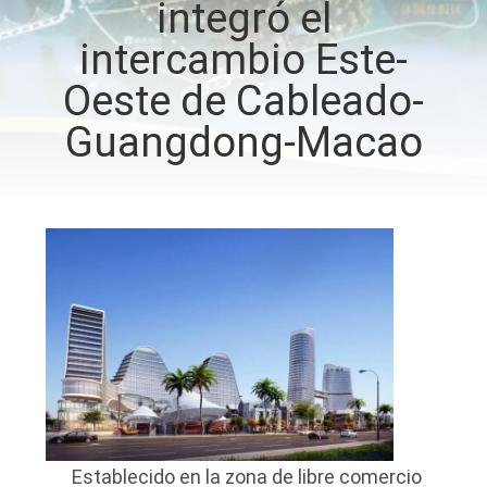
integró el
LA
intercambio Este-
FÁBRICA
Oeste de Cableado-
CONTROL
Guangdong-Macao
DE
CALIDAD
ÉNTRENOS
EN
CONTACTO
CON
NOTICIAS
Establecido en la zona de libre comercio