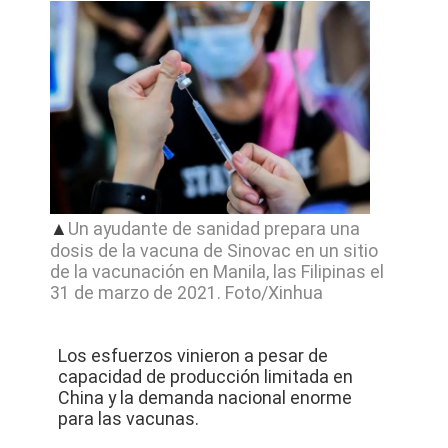
CASOS
MAPA
DEL
SITIO
POLÍTICA
▲
Un ayudante de sanidad prepara una
dosis de la vacuna de Sinovac en un sitio
DE
de la vacunación en Manila, las Filipinas el
PRIVACIDAD
31 de marzo de 2021. Foto/Xinhua
Los esfuerzos vinieron a pesar de
capacidad de producción limitada en
China y la demanda nacional enorme
para las vacunas.